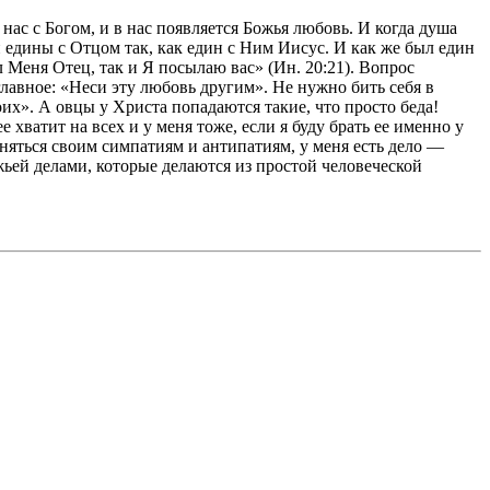
ас с Богом, и в нас появляется Божья любовь. И когда душа
и едины с Отцом так, как един с Ним Иисус. И как же был един
 Меня Отец, так и Я посылаю вас» (Ин. 20:21). Вопрос
главное: «Неси эту любовь другим». Не нужно бить себя в
их». А овцы у Христа попадаются такие, что просто беда!
 хватит на всех и у меня тоже, если я буду брать ее именно у
няться своим симпатиям и антипатиям, у меня есть дело —
жьей делами, которые делаются из простой человеческой