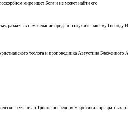
госкорбном мире ищет Бога и не может найти его.
ему, разжечь в нем желание преданно служить нашему Господу 
истианского теолога и проповедника Августина Блаженного Аврел
ческого учения о Троице посредством критики «превратных толк