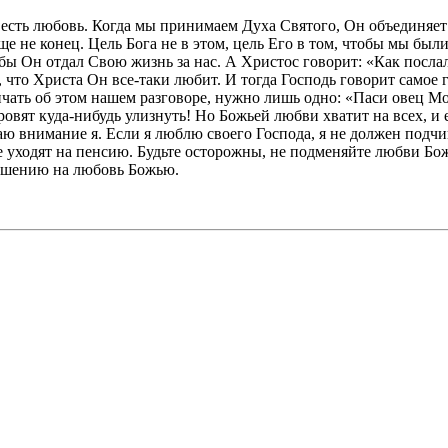
есть любовь. Когда мы принимаем Духа Святого, Он объединяет н
е не конец. Цель Бога не в этом, цель Его в том, чтобы мы был
бы Он отдал Свою жизнь за нас. А Христос говорит: «Как послал
ь, что Христа Он все-таки любит. И тогда Господь говорит самое 
ичать об этом нашем разговоре, нужно лишь одно: «Паси овец Мо
овят куда-нибудь улизнуть! Но Божьей любви хватит на всех, и ее
аю внимание я. Если я люблю своего Господа, я не должен подчи
не уходят на пенсию. Будьте осторожны, не подменяйте любви Бо
ношению на любовь Божью.