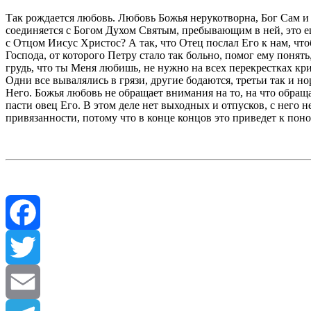
Так рождается любовь. Любовь Божья нерукотворна, Бог Сам и 
соединяется с Богом Духом Святым, пребывающим в ней, это ещ
с Отцом Иисус Христос? А так, что Отец послал Его к нам, что
Господа, от которого Петру стало так больно, помог ему понят
грудь, что ты Меня любишь, не нужно на всех перекрестках кр
Одни все вывалялись в грязи, другие бодаются, третьи так и нор
Него. Божья любовь не обращает внимания на то, на что обращ
пасти овец Его. В этом деле нет выходных и отпусков, с него 
привязанности, потому что в конце концов это приведет к по
Facebook
Twitter