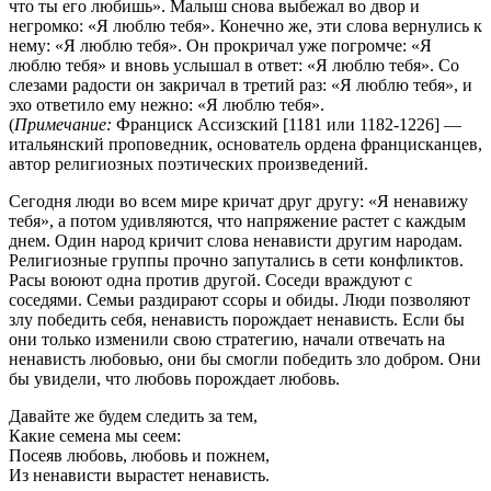
что ты его любишь». Малыш снова выбежал во двор и
негромко: «Я люблю тебя». Конечно же, эти слова вернулись к
нему: «Я люблю тебя». Он прокричал уже погромче: «Я
люблю тебя» и вновь услышал в ответ: «Я люблю тебя». Со
слезами радости он закричал в третий раз: «Я люблю тебя», и
эхо ответило ему нежно: «Я люблю тебя».
(
Примечание:
Франциск Ассизский [1181 или 1182-1226] —
итальянский проповедник, основатель ордена францисканцев,
автор религиозных поэтических произведений.
Сегодня люди во всем мире кричат друг другу: «Я ненавижу
тебя», а потом удивляются, что напряжение растет с каждым
днем. Один народ кричит слова ненависти другим народам.
Религиозные группы прочно запутались в сети конфликтов.
Расы воюют одна против другой. Соседи враждуют с
соседями. Семьи раздирают ссоры и обиды. Люди позволяют
злу победить себя, ненависть порождает ненависть. Если бы
они только изменили свою стратегию, начали отвечать на
ненависть любовью, они бы смогли победить зло добром. Они
бы увидели, что любовь порождает любовь.
Давайте же будем следить за тем,
Какие семена мы сеем:
Посеяв любовь, любовь и пожнем,
Из ненависти вырастет ненависть.