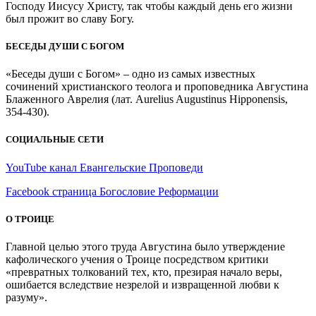
Господу Иисусу Христу, так чтобы каждый день его жизни
был прожит во славу Богу.
БЕСЕДЫ ДУШИ С БОГОМ
«Беседы души с Богом» – одно из самых известных
сочинений христианского теолога и проповедника Августина
Блаженного Аврелия (лат. Aurelius Augustinus Hipponensis,
354-430).
СОЦИАЛЬНЫЕ СЕТИ
YouTube канал Евангельские Проповеди
Facebook страница Богословие Реформации
О ТРОИЦЕ
Главной целью этого труда Августина было утверждение
кафолического учения о Троице посредством критики
«превратных толкований тех, кто, презирая начало веры,
ошибается вследствие незрелой и извращенной любви к
разуму».