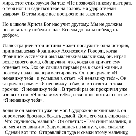
мира, этот стих звучал бы так: «Не позволяй никому вытирать
о тебя ноги и садиться тебе на голову. На удар отвечай
ударом». В этом мире все построено на законе мести.
Но в школе Христа Бог нас учит другому. Мы не должны
позволять злу победить нас. Его мы должны побеждать
добром.
Иллюстрацией этой истины может послужить одна история,
приписываемая Франциску Ассизскому. Говорят, когда
Франциск Ассизский был маленьким мальчиком, он, играя
возле своего дома, обнаружил, что, когда он кричит, ему
отвечает эхо. Эхо он слышал первый раз в своей жизни, а
поэтому начал экспериментировать. Он прокричал: «Я
ненавижу тебя» и услышал в ответ: «Я ненавижу тебя». Он
закричал громче: «Я ненавижу тебя», и эхо ответило тоже
громче: «Я ненавижу тебя». В третий раз он прокричал уже
изо всех сил: «Я ненавижу тебя», и эхо прогрохотало в ответ:
«Я ненавижу тебя».
Больше он вынести уже не мог. Судорожно всхлипывая, он
опрометью бросился бежать домой. Дома его мать спросила:
«Что случилось, малыш?» Он ответил: «Там сидит мальчик, и
он меня ненавидит». Задумавшись на минуту, она сказала:
«Сделай вот что. Отправляйся туда и скажи этому мальчику,