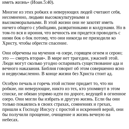
иметь жизнь» (Иоан.5:40).
Многие из этих робких и неверующих людей считают себя,
несомненно, людьми высококультурными и
высокоморальными. В этой жизни они не захотят иметь
ничего общего с убийцами, развратниками и колдунами. Но в
том-то вся и ирония, что вечность им придется проводить с
ними бок о бок потому, что они никогда не приходили ко
Христу, чтобы обрести спасение.
Они обречены на мучения «в озере, горящем огнем и серою;
это — смерть вторая». В мире нет трагедии, ужасней этой.
Люди могут сколько угодно оспаривать существование ада и
вечного наказания. Библия говорит об этом совершенно ясно
и недвусмысленно. В конце жизни без Христа стоит ад.
Особую печаль и горечь этой истине придает то, что ни
робкие, ни неверующие, никто из тех, кто упомянут в этом
списке, не обязан упрямо идти по дороге, ведущей в огненное
озеро. Они могли бы избрать и другую жизнь. Если бы они
только покаялись в своих страхах, сомнениях и грехах,
пришли к Господу Иисусу с простой и искренней верой, они
бы получили прощение, очищение и жизнь вечную на
небесах.