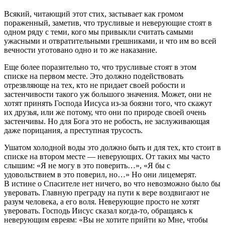
Всякий, читающий этот стих, застывает как громом
пораженный, заметив, что трусливые и неверующие стоят в
одном ряду с теми, кого мы привыкли считать самыми
ужасными и отвратительными грешниками, и что им во всей
вечности уготовано одно и то же наказание.
Еще более поразительно то, что трусливые стоят в этом
списке на первом месте. Это должно подействовать
отрезвляюще на тех, кто не придает своей робости и
застенчивости такого уж большого значения. Может, они не
хотят принять Господа Иисуса из-за боязни того, что скажут
их друзья, или же потому, что они по природе своей очень
застенчивы. Но для Бога это не робость, не заслуживающая
даже порицания, а преступная трусость.
Ушатом холодной воды это должно быть и для тех, кто стоит в
списке на втором месте — неверующих. От таких мы часто
слышим: «Я не могу в это поверить…», «Я бы с
удовольствием в это поверил, но…» Но они лицемерят.
В истине о Спасителе нет ничего, во что невозможно было бы
уверовать. Главную преграду на пути к вере воздвигают не
разум человека, а его воля. Неверующие просто не хотят
уверовать. Господь Иисус сказал когда-то, обращаясь к
неверующим евреям: «Вы не хотите прийти ко Мне, чтобы