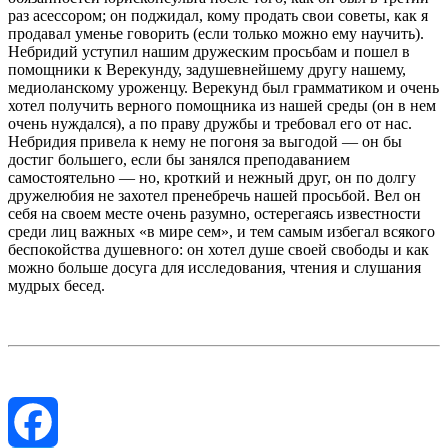
раз асессором; он поджидал, кому продать свои советы, как я
продавал уменье говорить (если только можно ему научить).
Небридий уступил нашим дружеским просьбам и пошел в
помощники к Верекунду, задушевнейшему другу нашему,
медиоланскому уроженцу. Верекунд был грамматиком и очень
хотел получить верного помощника из нашей среды (он в нем
очень нуждался), а по праву дружбы и требовал его от нас.
Небридия привела к нему не погоня за выгодой — он бы
достиг большего, если бы занялся преподаванием
самостоятельно — но, кроткий и нежный друг, он по долгу
дружелюбия не захотел пренебречь нашей просьбой. Вел он
себя на своем месте очень разумно, остерегаясь известности
среди лиц важных «в мире сем», и тем самым избегал всякого
беспокойства душевного: он хотел душе своей свободы и как
можно больше досуга для исследования, чтения и слушания
мудрых бесед.