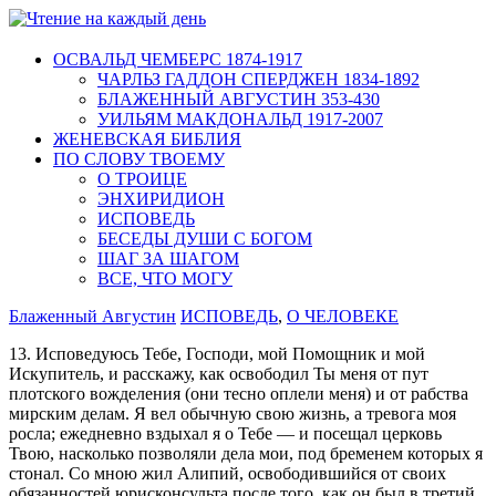
ОСВАЛЬД ЧЕМБЕРС 1874-1917
ЧАРЛЬЗ ГАДДОН СПЕРДЖЕН 1834-1892
БЛАЖЕННЫЙ АВГУСТИН 353-430
УИЛЬЯМ МАКДОНАЛЬД 1917-2007
ЖЕНЕВСКАЯ БИБЛИЯ
ПО СЛОВУ ТВОЕМУ
О ТРОИЦЕ
ЭНХИРИДИОН
ИСПОВЕДЬ
БЕСЕДЫ ДУШИ С БОГОМ
ШАГ ЗА ШАГОМ
ВСЕ, ЧТО МОГУ
Блаженный Августин
ИСПОВЕДЬ
,
О ЧЕЛОВЕКЕ
13. Исповедуюсь Тебе, Господи, мой Помощник и мой
Искупитель, и расскажу, как освободил Ты меня от пут
плотского вожделения (они тесно оплели меня) и от рабства
мирским делам. Я вел обычную свою жизнь, а тревога моя
росла; ежедневно вздыхал я о Тебе — и посещал церковь
Твою, насколько позволяли дела мои, под бременем которых я
стонал. Со мною жил Алипий, освободившийся от своих
обязанностей юрисконсульта после того, как он был в третий