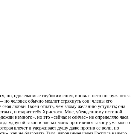
ся, но, одолеваемые глубоким сном, вновь в него погружаются.
— но человек обычно медлит стряхнуть сон: члены его
не себя любви Твоей отдать, чем злому желанию уступать; она
ертвых, и озарит тебя Христос». Мне, убежденному истиной,
одожди немного», но это «сейчас и сейчас» не определяло часа,
огда «другой закон в членах моих противился закону ума моего
оторая влечет и удерживает душу даже против ее воли, но
ти», как не благодать Твоя, дарованная через Господа нашего