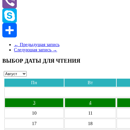
Odnoklassniki
Viber
Skype
Отправить
←
Предыдущая запись
Следующая запись
→
ВЫБОР ДАТЫ ДЛЯ ЧТЕНИЯ
Пн
Вт
3
4
10
11
17
18