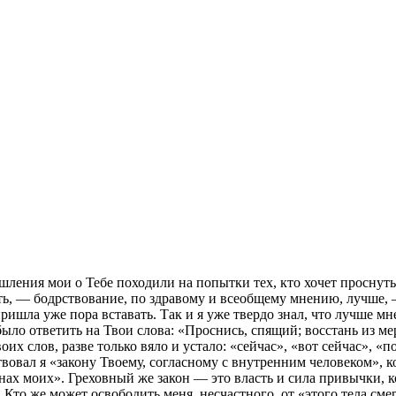
шления мои о Тебе походили на попытки тех, кто хочет проснуть
ать, — бодрствование, по здравому и всеобщему мнению, лучше, 
 пришла уже пора вставать. Так и я уже твердо знал, что лучше м
было ответить на Твои слова: «Проснись, спящий; восстань из м
х слов, разве только вяло и устало: «сейчас», «вот сейчас», «п
вовал я «закону Твоему, согласному с внутренним человеком», к
нах моих». Греховный же закон — это власть и сила привычки, к
Кто же может освободить меня, несчастного, от «этого тела смер