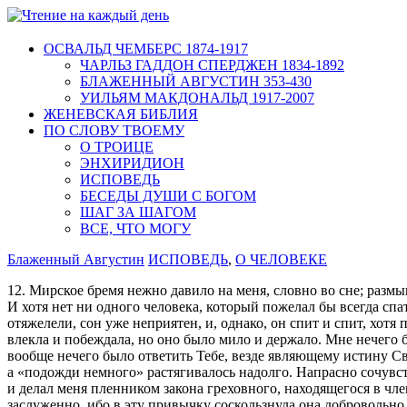
ОСВАЛЬД ЧЕМБЕРС 1874-1917
ЧАРЛЬЗ ГАДДОН СПЕРДЖЕН 1834-1892
БЛАЖЕННЫЙ АВГУСТИН 353-430
УИЛЬЯМ МАКДОНАЛЬД 1917-2007
ЖЕНЕВСКАЯ БИБЛИЯ
ПО СЛОВУ ТВОЕМУ
О ТРОИЦЕ
ЭНХИРИДИОН
ИСПОВЕДЬ
БЕСЕДЫ ДУШИ С БОГОМ
ШАГ ЗА ШАГОМ
ВСЕ, ЧТО МОГУ
Блаженный Августин
ИСПОВЕДЬ
,
О ЧЕЛОВЕКЕ
12. Мирское бремя нежно давило на меня, словно во сне; размы
И хотя нет ни одного человека, который пожелал бы всегда сп
отяжелели, сон уже неприятен, и, однако, он спит и спит, хотя
влекла и побеждала, но оно было мило и держало. Мне нечего 
вообще нечего было ответить Тебе, везде являющему истину Свои
а «подожди немного» растягивалось надолго. Напрасно сочувст
и делал меня пленником закона греховного, находящегося в чле
заслуженно, ибо в эту привычку соскользнула она добровольно. 