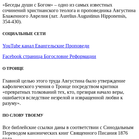
«Беседы души с Богом» – одно из самых известных
сочинений христианского теолога и проповедника Августина
Блаженного Аврелия (лат. Aurelius Augustinus Hipponensis,
354-430).
СОЦИАЛЬНЫЕ СЕТИ
YouTube канал Евангельские Проповеди
Facebook страница Богословие Реформации
О ТРОИЦЕ
Главной целью этого труда Августина было утверждение
кафолического учения о Троице посредством критики
«превратных толкований тех, кто, презирая начало веры,
ошибается вследствие незрелой и извращенной любви к
разуму».
ПО СЛОВУ ТВОЕМУ
Все библейские ссылки даны в соответствии с Синодальным
Переводом канонических книг Священного Писания 1876
года.