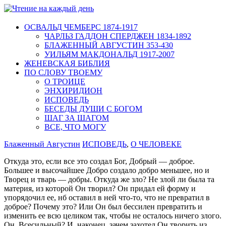
ОСВАЛЬД ЧЕМБЕРС 1874-1917
ЧАРЛЬЗ ГАДДОН СПЕРДЖЕН 1834-1892
БЛАЖЕННЫЙ АВГУСТИН 353-430
УИЛЬЯМ МАКДОНАЛЬД 1917-2007
ЖЕНЕВСКАЯ БИБЛИЯ
ПО СЛОВУ ТВОЕМУ
О ТРОИЦЕ
ЭНХИРИДИОН
ИСПОВЕДЬ
БЕСЕДЫ ДУШИ С БОГОМ
ШАГ ЗА ШАГОМ
ВСЕ, ЧТО МОГУ
Блаженный Августин
ИСПОВЕДЬ
,
О ЧЕЛОВЕКЕ
Откуда это, если все это создал Бог, Добрый — доброе.
Большее и высочайшее Добро создало добро меньшее, но и
Творец и тварь — добры. Откуда же зло? Не злой ли была та
материя, из которой Он творил? Он придал ей форму и
упорядочил ее, нб оставил в ней что-то, что не превратил в
доброе? Почему это? Или Он был бессилен превратить и
изменить ее всю целиком так, чтобы не осталось ничего злого.
Он, Всесильный? И, наконец, зачем захотел Он творить из