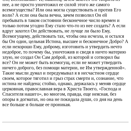
нее, а не просто уничтожил ее силой этого же самого
всемогущества? Или она могла существовать и против Его
воли? А если она была вечна, зачем позволил Он ей
пребывать в таком состоянии бесконечное число времен и
только потом угодно Ему стало что-то из нее создать? А если
вдруг захотел Он действовать, не лучще ли было Ему,
Всемогущему, действовать тах, чтобы она исчезла, и остался
бы Он один, цельная Истина, высшее и бесконечное Добро? А
если нехорошо Ему, доброму, изготовить и утвердить нечто
недоброе, то почему бы, уничтожив и сведя в ничто материю
злую, не создал Он Сам доброй, из которой и сотворил бы
все? Он не может быть всемогущ, если не может утвердить
ничего доброго, без помощи материи, не Им утвержденной».
Такие мысли думал и передумывал я в несчастном сердце
своем, которое тяготил и грыз страх смерти и, сознание, что
истина не найдена; стойко, однако, держалась у меняв сердце
церковная, православная вера в Христа Твоего, «Господа и
Спасителя нашего», во многом, правда, еще неясная, без
опоры в догматах, но она не покидала души, со дня на день
все больше и больше ее проникая.