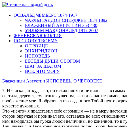
ОСВАЛЬД ЧЕМБЕРС 1874-1917
ЧАРЛЬЗ ГАДДОН СПЕРДЖЕН 1834-1892
БЛАЖЕННЫЙ АВГУСТИН 353-430
УИЛЬЯМ МАКДОНАЛЬД 1917-2007
ЖЕНЕВСКАЯ БИБЛИЯ
ПО СЛОВУ ТВОЕМУ
О ТРОИЦЕ
ЭНХИРИДИОН
ИСПОВЕДЬ
БЕСЕДЫ ДУШИ С БОГОМ
ШАГ ЗА ШАГОМ
ВСЕ, ЧТО МОГУ
Блаженный Августин
ИСПОВЕДЬ
,
О ЧЕЛОВЕКЕ
7. И я искал, откуда зло, но искал плохо и не видел зла в сам
светила, деревья, смертные существа, — и для нас незримое, на
воображение мое. Я образовал из созданного Тобой нечто огр
качестве духовных.
Это «нечто» я представил себе огромным — не в меру настоящ
сторон окружал и проникал его, оставаясь во всех отношениях 
нем находилась бы губка любой величины, но конечной, то в гу
Так, думал я, и Твое конечное творение полно Тобой, Бесконеч