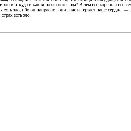
е зло и откуда и как вползло оно сюда? В чем его корень и его 
х есть зло, ибо он напрасно гонит нас и терзает наше сердце, — 
страх есть зло.