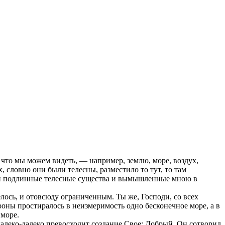
о, что мы можем видеть, — например, землю, море, воздух,
, словно они были телесны, разместило то тут, то там
т и подлинные телесные существа и вымышленные мною в
ось, и отовсюду ограниченным. Ты же, Господи, со всех
роны простиралось в неизмеримость одно бесконечное море, а в
 море.
 далеко-далеко превосходит создание Свое; Добрый, Он сотворил