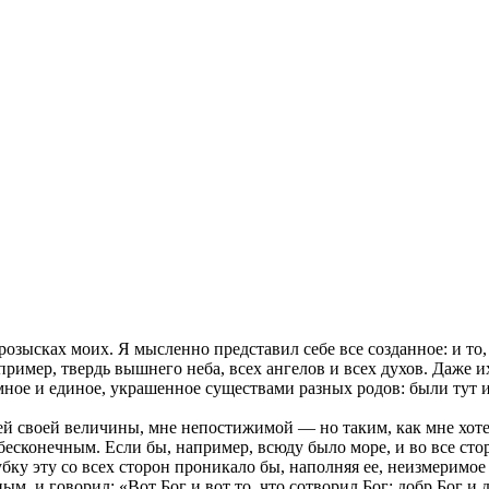
ых розысках моих. Я мысленно представил себе все созданное: и т
пример, твердь вышнего неба, всех ангелов и всех духов. Даже их
омное и единое, украшенное существами разных родов: были ту
ей своей величины, мне непостижимой — но таким, как мне хотел
бесконечным. Если бы, например, всюду было море, и во все сто
бку эту со всех сторон проникало бы, наполняя ее, неизмеримое
ным, и говорил: «Вот Бог и вот то, что сотворил Бог; добр Бог и