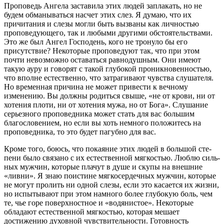
Про­поведь Ангела заставила этих людей заплакать, но не
будем обманываться насчет этих слез. Я думаю, что их
причитания и слезы могли быть вызваны как личностью
проповедующего, так и любыми другими обстоятельствами.
Это же был Ангел Господень, кого не тронуло бы его
присутствие? Некоторые проповедуют так, что при этом
почти невозможно оставаться равнодушным. Они имеют
такую ауру и говорят с такой глу­бокой проникновенностью,
что вполне естественно, что затра­гивают чувства слушателя.
Но временная причина не может привести к вечному
изменению. Вы должны родиться свыше, «не от крови, ни от
хотения плоти, ни от хотения мужа, но от Бога». Слушание
серьезного проповедника может стать для вас большим
благословением, но если вы хоть немного положи­тесь на
проповедника, то это будет пагубно для вас.
Кроме того, боюсь, что покаяние этих людей в большой сте­
пени было связано с их естественной мягкостью. Люблю силь­
ных мужчин, которые плачут в душе и скупы на внешние
«лив­ни». Я знаю поистине мягкосердечных мужчин, которые
не могут пролить ни одной слезы, если это касается их жизни,
но испытывают при этом намного более глубокую боль, чем
те, чье горе поверхностное и «водянистое». Некоторые
обладают естественной мягкостью, которая мешает
достижению духов­ной чувствительности. Готовность