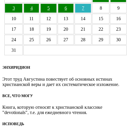
3
4
5
6
7
8
9
10
11
12
13
14
15
16
17
18
19
20
21
22
23
24
25
26
27
28
29
30
31
ЭНХИРИДИОН
Этот труд Августина повествует об основных истинах
христианской веры и дает их систематическое изложение.
ВСЕ, ЧТО МОГУ
Книга, которую относят к христианской классике
"devotionals", т.е. для ежедневного чтения.
ИСПОВЕДЬ