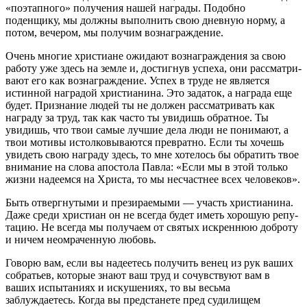
«поэтапного» получения нашей награды. Подобно
поденщику, мы должны выполнить свою дневную норму, а
потом, вечером, мы получим вознаграждение.
Очень многие христиане ожидают вознаграждения за свою
работу уже здесь на земле и, достигнув успеха, они рассматри­
вают его как вознаграждение. Успех в труде не является
истин­ной наградой христианина. Это задаток, а награда еще
будет. Признание людей ты не должен рассматривать как
награду за труд, так как часто ты увидишь обратное. Ты
увидишь, что твои самые лучшие дела люди не понимают, а
твои мотивы истолковываются превратно. Если ты хочешь
увидеть свою награду здесь, то мне хотелось бы обратить твое
внимание на слова апостола Павла: «Если мы в этой только
жизни надеемся на Христа, то мы несчастнее всех человеков».
Быть отвергнутыми и презираемыми — участь христианина.
Даже среди христиан он не всегда будет иметь хорошую репу­
тацию. Не всегда мы получаем от святых искреннюю доброту
и ничем неомраченную любовь.
Говорю вам, если вы надеетесь получить венец из рук ваших
собратьев, которые знают ваш труд и сочувствуют вам в
ваших испытаниях и искушениях, то вы весьма
заблуждаетесь. Когда вы предстанете пред судилищем