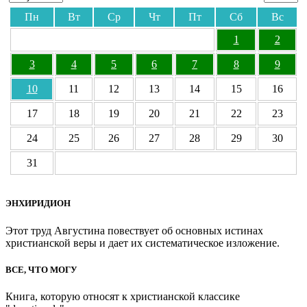
Пн
Вт
Ср
Чт
Пт
Сб
Вс
1
2
3
4
5
6
7
8
9
10
11
12
13
14
15
16
17
18
19
20
21
22
23
24
25
26
27
28
29
30
31
ЭНХИРИДИОН
Этот труд Августина повествует об основных истинах
христианской веры и дает их систематическое изложение.
ВСЕ, ЧТО МОГУ
Книга, которую относят к христианской классике