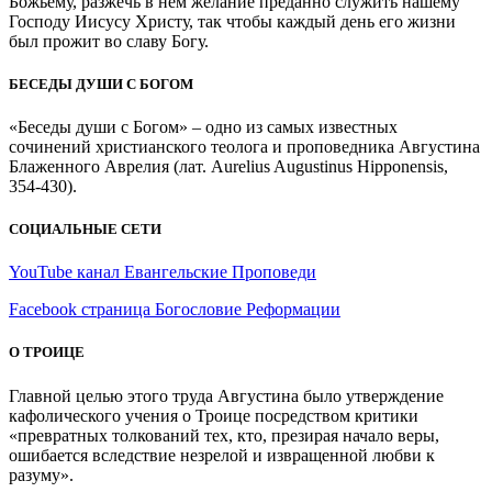
Божьему, разжечь в нем желание преданно служить нашему
Господу Иисусу Христу, так чтобы каждый день его жизни
был прожит во славу Богу.
БЕСЕДЫ ДУШИ С БОГОМ
«Беседы души с Богом» – одно из самых известных
сочинений христианского теолога и проповедника Августина
Блаженного Аврелия (лат. Aurelius Augustinus Hipponensis,
354-430).
СОЦИАЛЬНЫЕ СЕТИ
YouTube канал Евангельские Проповеди
Facebook страница Богословие Реформации
О ТРОИЦЕ
Главной целью этого труда Августина было утверждение
кафолического учения о Троице посредством критики
«превратных толкований тех, кто, презирая начало веры,
ошибается вследствие незрелой и извращенной любви к
разуму».