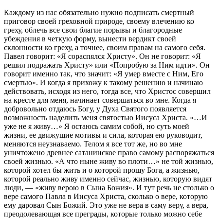
Каждому из нас обязательно нужно подписать смертный
приговор своей греховной природе, своему влечению ко
греху, облечь все свои благие порывы и благородные
убеждения в четкую форму, вынести вердикт своей
склонности ко греху, а точнее, своим правам на самого себя.
Павел говорит: «Я сораспялся Христу». Он не говорит: «Я
решил подражать Христу» или «Попробую за Ним идти». Он
говорит именно так, что значит: «Я умер вместе с Ним, Его
смертью». И когда я прихожу к такому решению и начинаю
действовать, исходя из него, тогда все, что Христос совершил
на кресте для меня, начинает совершаться во мне. Когда я
добровольно отдаюсь Богу, у Духа Святого появляется
возможность наделить меня святостью Иисуса Христа. «…И
уже не я живу…» Я остаюсь самим собой, но суть моей
жизни, ее движущие мотивы и сила, которая ею руководит,
меняются неузнаваемо. Телом я все тот же, но во мне
уничтожено древнее сатанинское право самому распоряжаться
своей жизнью. «А что ныне живу во плоти…» не той жизнью,
которой хотел бы жить и о которой прошу Бога, а жизнью,
которой реально живу именно сейчас, жизнью, которую видят
люди, — «живу верою в Сына Божия». И тут речь не столько о
вере самого Павла в Иисуса Христа, сколько о вере, которую
ему даровал Сын Божий. Это уже не вера в саму веру, а вера,
преодолевающая все преграды, которые только можно себе