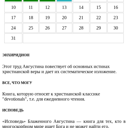
10
11
12
13
14
15
16
17
18
19
20
21
22
23
24
25
26
27
28
29
30
31
ЭНХИРИДИОН
Этот труд Августина повествует об основных истинах
христианской веры и дает их систематическое изложение.
ВСЕ, ЧТО МОГУ
Книга, которую относят к христианской классике
"devotionals", т.е. для ежедневного чтения.
ИСПОВЕДЬ
«Исповедь» Блаженного Августина — книга для тех, кто в
многоскорбном мире ищет Бога и не может найти его.