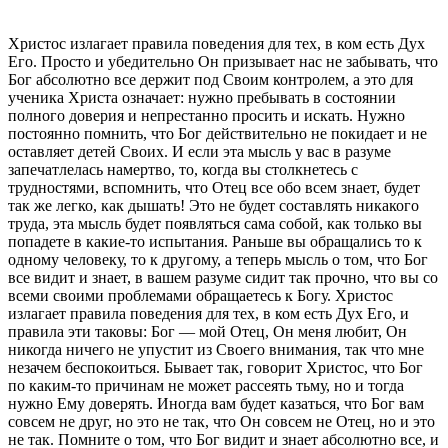
Христос излагает правила поведения для тех, в ком есть Дух
Его. Просто и убедительно Он призывает нас не забывать, что
Бог абсолютно все держит под Своим контролем, а это для
ученика Христа означает: нужно пребывать в состоянии
полного доверия и непрестанно просить и искать. Нужно
постоянно помнить, что Бог действительно не покидает и не
оставляет детей Своих. И если эта мысль у вас в разуме
запечатлелась намертво, то, когда вы столкнетесь с
трудностями, вспомнить, что Отец все обо всем знает, будет
так же легко, как дышать! Это не будет составлять никакого
труда, эта мысль будет появляться сама собой, как только вы
попадете в какие-то испытания. Раньше вы обращались то к
одному человеку, то к другому, а теперь мысль о том, что Бог
все видит и знает, в вашем разуме сидит так прочно, что вы со
всеми своими проблемами обращаетесь к Богу. Христос
излагает правила поведения для тех, в ком есть Дух Его, и
правила эти таковы: Бог — мой Отец, Он меня любит, Он
никогда ничего не упустит из Своего внимания, так что мне
незачем беспокоиться. Бывает так, говорит Христос, что Бог
по каким-то причинам не может рассеять тьму, но и тогда
нужно Ему доверять. Иногда вам будет казаться, что Бог вам
совсем не друг, но это не так, что Он совсем не Отец, но и это
не так. Помните о том, что Бог видит и знает абсолютно все, и