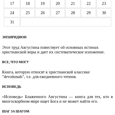
17
18
19
20
21
22
23
24
25
26
27
28
29
30
31
ЭНХИРИДИОН
Этот труд Августина повествует об основных истинах
христианской веры и дает их систематическое изложение.
ВСЕ, ЧТО МОГУ
Книга, которую относят к христианской классике
"devotionals", т.е. для ежедневного чтения.
ИСПОВЕДЬ
«Исповедь» Блаженного Августина — книга для тех, кто в
многоскорбном мире ищет Бога и не может найти его.
ШАГ ЗА ШАГОМ