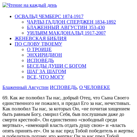
ОСВАЛЬД ЧЕМБЕРС 1874-1917
ЧАРЛЬЗ ГАДДОН СПЕРДЖЕН 1834-1892
БЛАЖЕННЫЙ АВГУСТИН 353-430
УИЛЬЯМ МАКДОНАЛЬД 1917-2007
ЖЕНЕВСКАЯ БИБЛИЯ
ПО СЛОВУ ТВОЕМУ
О ТРОИЦЕ
ЭНХИРИДИОН
ИСПОВЕДЬ
БЕСЕДЫ ДУШИ С БОГОМ
ШАГ ЗА ШАГОМ
ВСЕ, ЧТО МОГУ
Блаженный Августин
ИСПОВЕДЬ
,
О ЧЕЛОВЕКЕ
69. Как же полюбил Ты нас, добрый Отец, что Сына Своего
единственного не пожалел, и предал Его за нас, нечестивых.
Как полюбил Ты нас, за которых Он, «не почитая хищением
быть равным Богу, смирил Себя, быв послушным даже до
смерти крестной». Он единственно «свободный среди
мертвых», «имеющий власть отдать душу свою» и «власть
опять принять ее». Он за нас пред Тобой победитель и жертва;
и победитель потому, что жертва; Он за нас пред Тобой