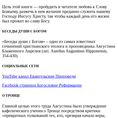
Цель этой книги — пробудить в читателе любовь к Слову
Божьему, разжечь в нем желание преданно служить нашему
Господу Иисусу Христу, так чтобы каждый день его жизни
был прожит во славу Богу.
БЕСЕДЫ ДУШИ С БОГОМ
«Беседы души с Богом» – одно из самых известных
сочинений христианского теолога и проповедника Августина
Блаженного Аврелия (лат. Aurelius Augustinus Hipponensis,
354-430).
СОЦИАЛЬНЫЕ СЕТИ
YouTube канал Евангельские Проповеди
Facebook страница Богословие Реформации
О ТРОИЦЕ
Главной целью этого труда Августина было утверждение
кафолического учения о Троице посредством критики
«превратных толкований тех, кто, презирая начало веры,