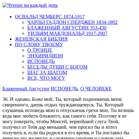
ОСВАЛЬД ЧЕМБЕРС 1874-1917
ЧАРЛЬЗ ГАДДОН СПЕРДЖЕН 1834-1892
БЛАЖЕННЫЙ АВГУСТИН 353-430
УИЛЬЯМ МАКДОНАЛЬД 1917-2007
ЖЕНЕВСКАЯ БИБЛИЯ
ПО СЛОВУ ТВОЕМУ
О ТРОИЦЕ
ЭНХИРИДИОН
ИСПОВЕДЬ
БЕСЕДЫ ДУШИ С БОГОМ
ШАГ ЗА ШАГОМ
ВСЕ, ЧТО МОГУ
Блаженный Августин
ИСПОВЕДЬ
,
О ЧЕЛОВЕКЕ
36. И однако, Боже мой, Ты, который поднимаешь меня;
смиренного, даешь отдых труждающемуся, Ты, Который
слушаешь исповедь мою и отпускаешь грехи мои, Ты велишь
ведь мне любить ближнего, как самого себя. Поэтому я не
могу поверить, чтобы Моисей, вернейший слуга Твой,
получил от Тебя дар меньший, чем просил бы и хотел
получить я, если бы родился в его время, и Ты поставил бы
меня на это же место: в служении сердцем и словом дать