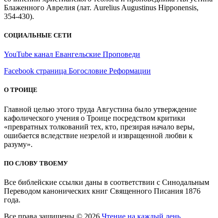
Блаженного Аврелия (лат. Aurelius Augustinus Hipponensis,
354-430).
СОЦИАЛЬНЫЕ СЕТИ
YouTube канал Евангельские Проповеди
Facebook страница Богословие Реформации
О ТРОИЦЕ
Главной целью этого труда Августина было утверждение
кафолического учения о Троице посредством критики
«превратных толкований тех, кто, презирая начало веры,
ошибается вследствие незрелой и извращенной любви к
разуму».
ПО СЛОВУ ТВОЕМУ
Все библейские ссылки даны в соответствии с Синодальным
Переводом канонических книг Священного Писания 1876
года.
Все права защищены © 2026
Чтение на каждый день
. . .