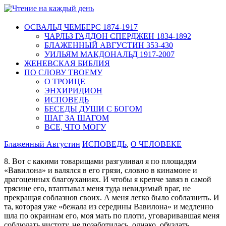
ОСВАЛЬД ЧЕМБЕРС 1874-1917
ЧАРЛЬЗ ГАДДОН СПЕРДЖЕН 1834-1892
БЛАЖЕННЫЙ АВГУСТИН 353-430
УИЛЬЯМ МАКДОНАЛЬД 1917-2007
ЖЕНЕВСКАЯ БИБЛИЯ
ПО СЛОВУ ТВОЕМУ
О ТРОИЦЕ
ЭНХИРИДИОН
ИСПОВЕДЬ
БЕСЕДЫ ДУШИ С БОГОМ
ШАГ ЗА ШАГОМ
ВСЕ, ЧТО МОГУ
Блаженный Августин
ИСПОВЕДЬ
,
О ЧЕЛОВЕКЕ
8. Вот с какими товарищами разгуливал я по площадям
«Вавилона» и валялся в его грязи, словно в кинамоне и
драгоценных благоуханиях. И чтобы я крепче завяз в самой
трясине его, втаптывал меня туда невидимый враг, не
прекращая соблазнов своих. А меня легко было соблазнить. И
та, которая уже «бежала из середины Вавилона» и медленно
шла по окраинам его, моя мать по плоти, уговаривавшая меня
соблюдать чистоту, не позаботилась, однако, обуздать