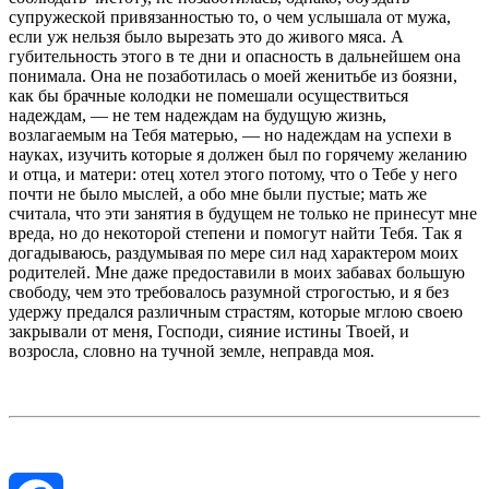
супружеской привязанностью то, о чем услышала от мужа,
если уж нельзя было вырезать это до живого мяса. А
губительность этого в те дни и опасность в дальнейшем она
понимала. Она не позаботилась о моей женитьбе из боязни,
как бы брачные колодки не помешали осуществиться
надеждам, — не тем надеждам на будущую жизнь,
возлагаемым на Тебя матерью, — но надеждам на успехи в
науках, изучить которые я должен был по горячему желанию
и отца, и матери: отец хотел этого потому, что о Тебе у него
почти не было мыслей, а обо мне были пустые; мать же
считала, что эти занятия в будущем не только не принесут мне
вреда, но до некоторой степени и помогут найти Тебя. Так я
догадываюсь, раздумывая по мере сил над характером моих
родителей. Мне даже предоставили в моих забавах большую
свободу, чем это требовалось разумной строгостью, и я без
удержу предался различным страстям, которые мглою своею
закрывали от меня, Господи, сияние истины Твоей, и
возросла, словно на тучной земле, неправда моя.