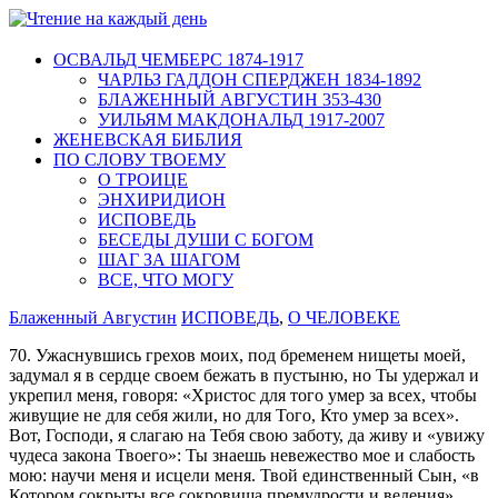
ОСВАЛЬД ЧЕМБЕРС 1874-1917
ЧАРЛЬЗ ГАДДОН СПЕРДЖЕН 1834-1892
БЛАЖЕННЫЙ АВГУСТИН 353-430
УИЛЬЯМ МАКДОНАЛЬД 1917-2007
ЖЕНЕВСКАЯ БИБЛИЯ
ПО СЛОВУ ТВОЕМУ
О ТРОИЦЕ
ЭНХИРИДИОН
ИСПОВЕДЬ
БЕСЕДЫ ДУШИ С БОГОМ
ШАГ ЗА ШАГОМ
ВСЕ, ЧТО МОГУ
Блаженный Августин
ИСПОВЕДЬ
,
О ЧЕЛОВЕКЕ
70. Ужаснувшись грехов моих, под бременем нищеты моей,
задумал я в сердце своем бежать в пустыню, но Ты удержал и
укрепил меня, говоря: «Христос для того умер за всех, чтобы
живущие не для себя жили, но для Того, Кто умер за всех».
Вот, Господи, я слагаю на Тебя свою заботу, да живу и «увижу
чудеса закона Твоего»: Ты знаешь невежество мое и слабость
мою: научи меня и исцели меня. Твой единственный Сын, «в
Котором сокрыты все сокровища премудрости и ведения»