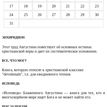
17
18
19
20
21
22
23
24
25
26
27
28
29
30
31
ЭНХИРИДИОН
Этот труд Августина повествует об основных истинах
христианской веры и дает их систематическое изложение.
ВСЕ, ЧТО МОГУ
Книга, которую относят к христианской классике
"devotionals", т.е. для ежедневного чтения.
ИСПОВЕДЬ
«Исповедь» Блаженного Августина — книга для тех, кто в
многоскорбном мире ищет Бога и не может найти его.
ШАГ ЗА ШАГОМ