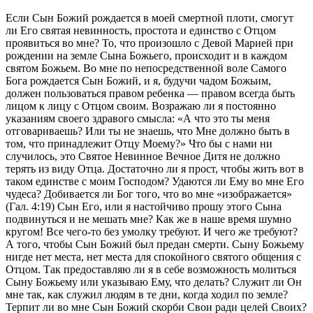
Если Сын Божий рождается в моей смертной плоти, смогут
ли Его святая невинность, простота и единство с Отцом
проявиться во мне? То, что произошло с Девой Марией при
рождении на земле Сына Божьего, происходит и в каждом
святом Божьем. Во мне по непосредственной воле Самого
Бога рождается Сын Божий, и я, будучи чадом Божьим,
должен пользоваться правом ребенка — правом всегда быть
лицом к лицу с Отцом своим. Возражаю ли я постоянно
указаниям своего здравого смысла: «А что это ты меня
отговариваешь? Или ты не знаешь, что Мне должно быть в
том, что принадлежит Отцу Моему?» Что бы с нами ни
случилось, это Святое Невинное Вечное Дитя не должно
терять из виду Отца. Достаточно ли я прост, чтобы жить вот в
таком единстве с моим Господом? Удаются ли Ему во мне Его
чудеса? Добивается ли Бог того, что во мне «изображается»
(Гал. 4:19) Сын Его, или я настойчиво прошу этого Сына
подвинуться и не мешать мне? Как же в наше время шумно
кругом! Все чего-то без умолку требуют. И чего же требуют?
А того, чтобы Сын Божий был предан смерти. Сыну Божьему
нигде нет места, нет места для спокойного святого общения с
Отцом. Так предоставляю ли я в себе возможность молиться
Сыну Божьему или указываю Ему, что делать? Служит ли Он
мне так, как служил людям в те дни, когда ходил по земле?
Терпит ли во мне Сын Божий скорби Свои ради целей Своих?