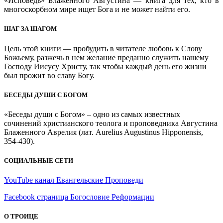
«Исповедь» Блаженного Августина — книга для тех, кто в
многоскорбном мире ищет Бога и не может найти его.
ШАГ ЗА ШАГОМ
Цель этой книги — пробудить в читателе любовь к Слову
Божьему, разжечь в нем желание преданно служить нашему
Господу Иисусу Христу, так чтобы каждый день его жизни
был прожит во славу Богу.
БЕСЕДЫ ДУШИ С БОГОМ
«Беседы души с Богом» – одно из самых известных
сочинений христианского теолога и проповедника Августина
Блаженного Аврелия (лат. Aurelius Augustinus Hipponensis,
354-430).
СОЦИАЛЬНЫЕ СЕТИ
YouTube канал Евангельские Проповеди
Facebook страница Богословие Реформации
О ТРОИЦЕ