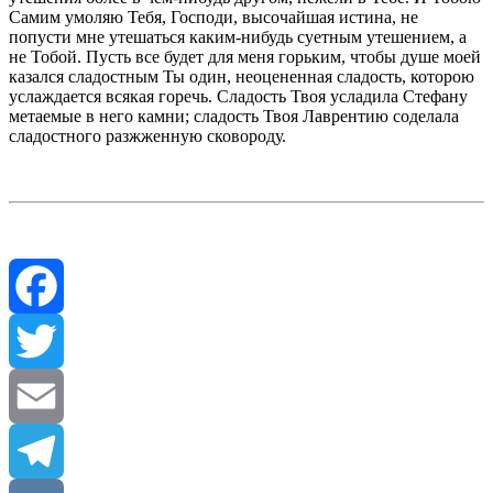
Самим умоляю Тебя, Господи, высочайшая истина, не
попусти мне утешаться каким-нибудь суетным утешением, а
не Тобой. Пусть все будет для меня горьким, чтобы душе моей
казался сладостным Ты один, неоцененная сладость, которою
ус­лаждается всякая горечь. Сладость Твоя усла­дила Стефану
метаемые в него камни; сла­дость Твоя Лаврентию соделала
сладостного разжженную сковороду.
Facebook
Twitter
Email