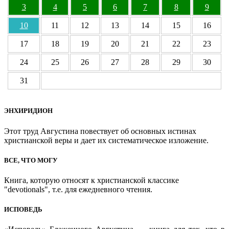
3
4
5
6
7
8
9
10
11
12
13
14
15
16
17
18
19
20
21
22
23
24
25
26
27
28
29
30
31
ЭНХИРИДИОН
Этот труд Августина повествует об основных истинах
христианской веры и дает их систематическое изложение.
ВСЕ, ЧТО МОГУ
Книга, которую относят к христианской классике
"devotionals", т.е. для ежедневного чтения.
ИСПОВЕДЬ