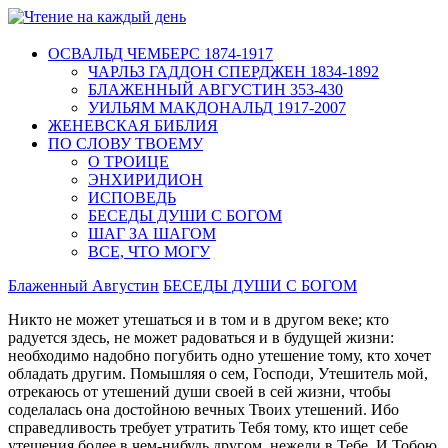
ОСВАЛЬД ЧЕМБЕРС 1874-1917
ЧАРЛЬЗ ГАДДОН СПЕРДЖЕН 1834-1892
БЛАЖЕННЫЙ АВГУСТИН 353-430
УИЛЬЯМ МАКДОНАЛЬД 1917-2007
ЖЕНЕВСКАЯ БИБЛИЯ
ПО СЛОВУ ТВОЕМУ
О ТРОИЦЕ
ЭНХИРИДИОН
ИСПОВЕДЬ
БЕСЕДЫ ДУШИ С БОГОМ
ШАГ ЗА ШАГОМ
ВСЕ, ЧТО МОГУ
Блаженный Августин
БЕСЕДЫ ДУШИ С БОГОМ
Никто не может утешаться и в том и в другом веке; кто
радуется здесь, не может радоваться и в будущей жизни:
необходимо надобно погубить одно утешение тому, кто хочет
обладать другим. Помышляя о сем, Господи, Утешитель мой,
отрекаюсь от утешений души своей в сей жизни, чтобы
соделалась она достойною вечных Твоих утешений. Ибо
справедливость требует утратить Тебя тому, кто ищет себе
утешения более в чем-нибудь другом, не­жели в Тебе. И Тобою