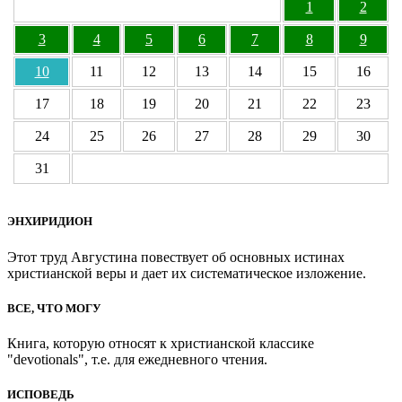
1
2
3
4
5
6
7
8
9
10
11
12
13
14
15
16
17
18
19
20
21
22
23
24
25
26
27
28
29
30
31
ЭНХИРИДИОН
Этот труд Августина повествует об основных истинах
христианской веры и дает их систематическое изложение.
ВСЕ, ЧТО МОГУ
Книга, которую относят к христианской классике
"devotionals", т.е. для ежедневного чтения.
ИСПОВЕДЬ