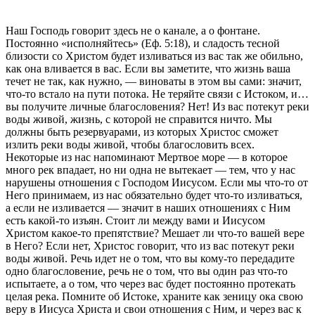
Наш Господь говорит здесь не о канале, а о фонтане.
Постоянно «исполняйтесь» (Еф. 5:18), и сладость тесной
близости со Христом будет изливаться из вас так же обильно,
как она вливается в вас. Если вы заметите, что жизнь ваша
течет не так, как нужно, — виноваты в этом вы сами: значит,
что-то встало на пути потока. Не теряйте связи с Истоком, и…
вы получите личные благословения? Нет! Из вас потекут реки
воды живой, жизнь, с которой не справится ничто. Мы
должны быть резервуарами, из которых Христос сможет
излить реки воды живой, чтобы благословить всех.
Некоторые из нас напоминают Мертвое море — в которое
много рек впадает, но ни одна не вытекает — тем, что у нас
нарушены отношения с Господом Иисусом. Если мы что-то от
Него принимаем, из нас обязательно будет что-то изливаться,
а если не изливается — значит в наших отношениях с Ним
есть какой-то изъян. Стоит ли между вами и Иисусом
Христом какое-то препятствие? Мешает ли что-то вашей вере
в Него? Если нет, Христос говорит, что из вас потекут реки
воды живой. Речь идет не о том, что вы кому-то передадите
одно благословение, речь не о том, что вы один раз что-то
испытаете, а о том, что через вас будет постоянно протекать
целая река. Помните об Истоке, храните как зеницу ока свою
веру в Иисуса Христа и свои отношения с Ним, и через вас к