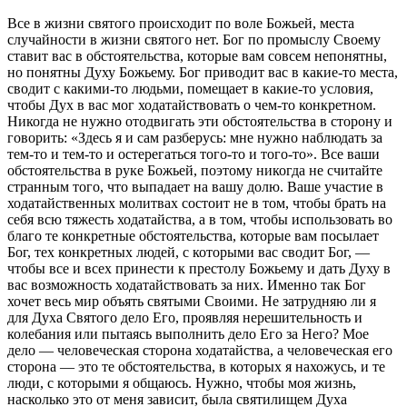
Все в жизни святого происходит по воле Божьей, места
случайности в жизни святого нет. Бог по промыслу Своему
ставит вас в обстоятельства, которые вам совсем непонятны,
но понятны Духу Божьему. Бог приводит вас в какие-то места,
сводит с какими-то людьми, помещает в какие-то условия,
чтобы Дух в вас мог ходатайствовать о чем-то конкретном.
Никогда не нужно отодвигать эти обстоятельства в сторону и
говорить: «Здесь я и сам разберусь: мне нужно наблюдать за
тем-то и тем-то и остерегаться того-то и того-то». Все ваши
обстоятельства в руке Божьей, поэтому никогда не считайте
странным того, что выпадает на вашу долю. Ваше участие в
ходатайственных молитвах состоит не в том, чтобы брать на
себя всю тяжесть ходатайства, а в том, чтобы использовать во
благо те конкретные обстоятельства, которые вам посылает
Бог, тех конкретных людей, с которыми вас сводит Бог, —
чтобы все и всех принести к престолу Божьему и дать Духу в
вас возможность ходатайствовать за них. Именно так Бог
хочет весь мир объять святыми Своими. Не затрудняю ли я
для Духа Святого дело Его, проявляя нерешительность и
колебания или пытаясь выполнить дело Его за Него? Мое
дело — человеческая сторона ходатайства, а человеческая его
сторона — это те обстоятельства, в которых я нахожусь, и те
люди, с которыми я общаюсь. Нужно, чтобы моя жизнь,
насколько это от меня зависит, была святилищем Духа