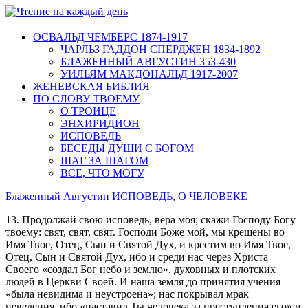
ОСВАЛЬД ЧЕМБЕРС 1874-1917
ЧАРЛЬЗ ГАДДОН СПЕРДЖЕН 1834-1892
БЛАЖЕННЫЙ АВГУСТИН 353-430
УИЛЬЯМ МАКДОНАЛЬД 1917-2007
ЖЕНЕВСКАЯ БИБЛИЯ
ПО СЛОВУ ТВОЕМУ
О ТРОИЦЕ
ЭНХИРИДИОН
ИСПОВЕДЬ
БЕСЕДЫ ДУШИ С БОГОМ
ШАГ ЗА ШАГОМ
ВСЕ, ЧТО МОГУ
Блаженный Августин
ИСПОВЕДЬ
,
О ЧЕЛОВЕКЕ
13. Продолжай свою исповедь, вера моя; скажи Господу Богу
твоему: свят, свят, свят. Господи Боже мой, мы крещены во
Имя Твое, Отец, Сын и Святой Дух, и крестим во Имя Твое,
Отец, Сын и Святой Дух, ибо и среди нас через Христа
Своего «создал Бог небо и землю», духовных и плотских
людей в Церкви Своей. И наша земля до принятия учения
«была невидима и неустроена»; нас покрывал мрак
неведения, ибо «наставил Ты человека за преступления его» и