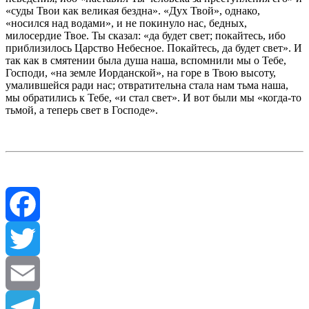
«суды Твои как великая бездна». «Дух Твой», однако,
«носился над водами», и не покинуло нас, бедных,
милосердие Твое. Ты сказал: «да будет свет; покайтесь, ибо
приблизилось Царство Небесное. Покайтесь, да будет свет». И
так как в смятении была душа наша, вспомнили мы о Тебе,
Господи, «на земле Иорданской», на горе в Твою высоту,
умалившейся ради нас; отвратительна стала нам тьма наша,
мы обратились к Тебе, «и стал свет». И вот были мы «когда-то
тьмой, а теперь свет в Господе».
Facebook
Twitter
Email