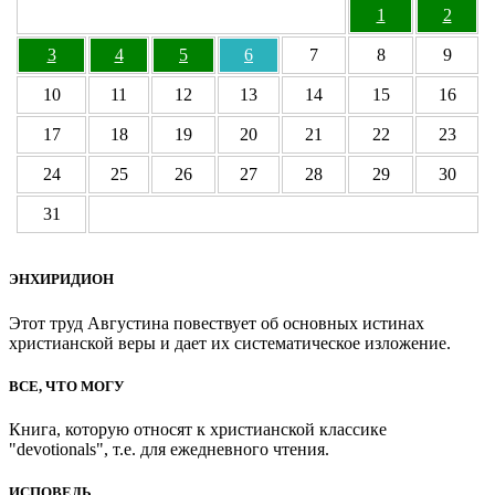
1
2
3
4
5
6
7
8
9
10
11
12
13
14
15
16
17
18
19
20
21
22
23
24
25
26
27
28
29
30
31
ЭНХИРИДИОН
Этот труд Августина повествует об основных истинах
христианской веры и дает их систематическое изложение.
ВСЕ, ЧТО МОГУ
Книга, которую относят к христианской классике
"devotionals", т.е. для ежедневного чтения.
ИСПОВЕДЬ