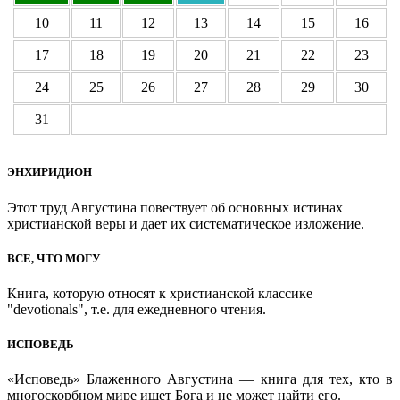
10
11
12
13
14
15
16
17
18
19
20
21
22
23
24
25
26
27
28
29
30
31
ЭНХИРИДИОН
Этот труд Августина повествует об основных истинах
христианской веры и дает их систематическое изложение.
ВСЕ, ЧТО МОГУ
Книга, которую относят к христианской классике
"devotionals", т.е. для ежедневного чтения.
ИСПОВЕДЬ
«Исповедь» Блаженного Августина — книга для тех, кто в
многоскорбном мире ищет Бога и не может найти его.