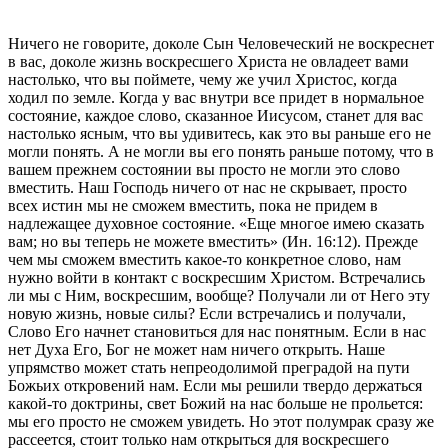
Ничего не говорите, доколе Сын Человеческий не воскреснет
в вас, доколе жизнь воскресшего Христа не овладеет вами
настолько, что вы поймете, чему же учил Христос, когда
ходил по земле. Когда у вас внутри все придет в нормальное
состояние, каждое слово, сказанное Иисусом, станет для вас
настолько ясным, что вы удивитесь, как это вы раньше его не
могли понять. А не могли вы его понять раньше потому, что в
вашем прежнем состоянии вы просто не могли это слово
вместить. Наш Господь ничего от нас не скрывает, просто
всех истин мы не сможем вместить, пока не придем в
надлежащее духовное состояние. «Еще многое имею сказать
вам; но вы теперь не можете вместить» (Ин. 16:12). Прежде
чем мы сможем вместить какое-то конкретное слово, нам
нужно войти в контакт с воскресшим Христом. Встречались
ли мы с Ним, воскресшим, вообще? Получали ли от Него эту
новую жизнь, новые силы? Если встречались и получали,
Слово Его начнет становиться для нас понятным. Если в нас
нет Духа Его, Бог не может нам ничего открыть. Наше
упрямство может стать непреодолимой преградой на пути
Божьих откровений нам. Если мы решили твердо держаться
какой-то доктрины, свет Божий на нас больше не прольется:
мы его просто не сможем увидеть. Но этот полумрак сразу же
рассеется, стоит только нам открыться для воскресшего