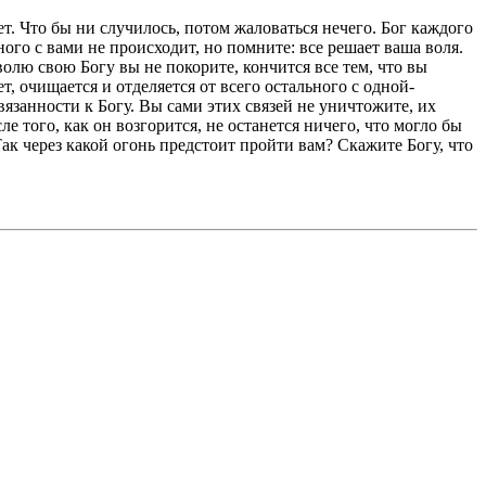
дет. Что бы ни случилось, потом жаловаться нечего. Бог каждого
ого с вами не происходит, но помните: все решает ваша воля.
волю свою Богу вы не покорите, кончится все тем, что вы
, очищается и отделяется от всего остального с одной-
вязанности к Богу. Вы сами этих связей не уничтожите, их
е того, как он возгорится, не останется ничего, что могло бы
Так через какой огонь предстоит пройти вам? Скажите Богу, что