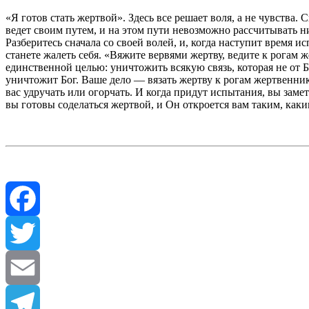
«Я готов стать жертвой». Здесь все решает воля, а не чувства. 
ведет своим путем, и на этом пути невозможно рассчитывать ни
Разберитесь сначала со своей волей, и, когда наступит время и
станете жалеть себя. «Вяжите вервями жертву, ведите к рогам 
единственной целью: уничтожить всякую связь, которая не от Бо
уничтожит Бог. Ваше дело — вязать жертву к рогам жертвенника 
вас удручать или огорчать. И когда придут испытания, вы замет
вы готовы соделаться жертвой, и Он откроется вам таким, каки
Facebook
Twitter
Email