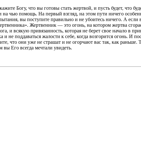
Скажите Богу, что вы готовы стать жертвой, и пусть будет, что бу
 на чью помощь. На первый взгляд, на этом пути ничего особенн
спытания, вы поступите правильно и не убоитесь ничего. А если 
жертвенника». Жертвенник — это огонь, на котором жертва сгорает
га, и всякую привязанность, которая не берет свое начало в при
и не поддаваться жалости к себе, когда возгорится огонь. И посл
ите, что они уже не страшат и не огорчают вас так, как раньше. 
м вы Его всегда мечтали увидеть.