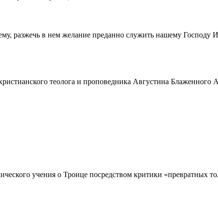
ему, разжечь в нем желание преданно служить нашему Господу 
истианского теолога и проповедника Августина Блаженного Аврел
ческого учения о Троице посредством критики «превратных толк