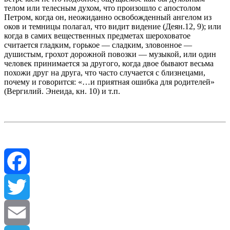
телом или телесным духом, что произошло с апостолом
Петром, когда он, неожиданно освобожденный ангелом из
оков и темницы полагал, что видит видение (Деян.12, 9); или
когда в самих вещественных предметах шероховатое
считается гладким, горькое — сладким, зловонное —
душистым, грохот дорожной повозки — музыкой, или один
человек принимается за другого, когда двое бывают весьма
похожи друг на друга, что часто случается с близнецами,
почему и говорится: «…и приятная ошибка для родителей»
(Вергилий. Энеида, кн. 10) и т.п.
Facebook
Twitter