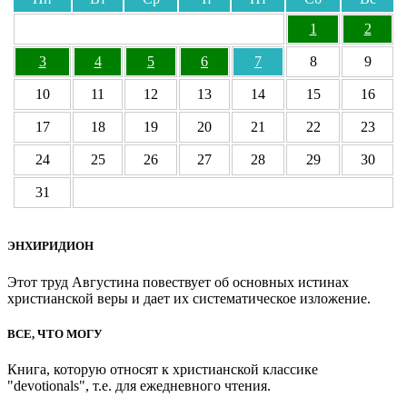
1
2
3
4
5
6
7
8
9
10
11
12
13
14
15
16
17
18
19
20
21
22
23
24
25
26
27
28
29
30
31
ЭНХИРИДИОН
Этот труд Августина повествует об основных истинах
христианской веры и дает их систематическое изложение.
ВСЕ, ЧТО МОГУ
Книга, которую относят к христианской классике
"devotionals", т.е. для ежедневного чтения.