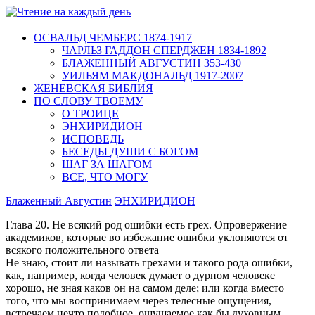
ОСВАЛЬД ЧЕМБЕРС 1874-1917
ЧАРЛЬЗ ГАДДОН СПЕРДЖЕН 1834-1892
БЛАЖЕННЫЙ АВГУСТИН 353-430
УИЛЬЯМ МАКДОНАЛЬД 1917-2007
ЖЕНЕВСКАЯ БИБЛИЯ
ПО СЛОВУ ТВОЕМУ
О ТРОИЦЕ
ЭНХИРИДИОН
ИСПОВЕДЬ
БЕСЕДЫ ДУШИ С БОГОМ
ШАГ ЗА ШАГОМ
ВСЕ, ЧТО МОГУ
Блаженный Августин
ЭНХИРИДИОН
Глава 20. Не всякий род ошибки есть грех. Опровержение
академиков, которые во избежание ошибки уклоняются от
всякого положительного ответа
Не знаю, стоит ли называть грехами и такого рода ошибки,
как, например, когда человек думает о дурном человеке
хорошо, не зная каков он на самом деле; или когда вместо
того, что мы воспринимаем через телесные ощущения,
встречаем нечто подобное, ощущаемое как бы духовным