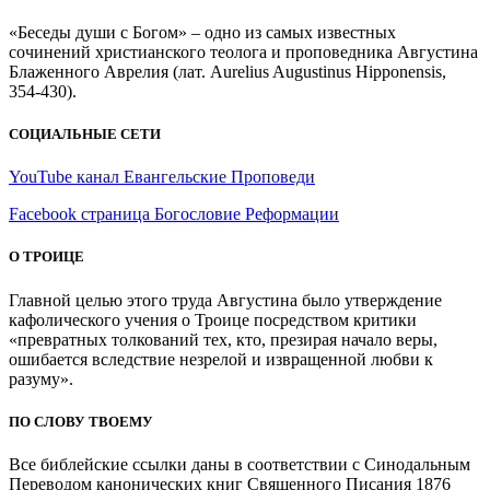
«Беседы души с Богом» – одно из самых известных
сочинений христианского теолога и проповедника Августина
Блаженного Аврелия (лат. Aurelius Augustinus Hipponensis,
354-430).
СОЦИАЛЬНЫЕ СЕТИ
YouTube канал Евангельские Проповеди
Facebook страница Богословие Реформации
О ТРОИЦЕ
Главной целью этого труда Августина было утверждение
кафолического учения о Троице посредством критики
«превратных толкований тех, кто, презирая начало веры,
ошибается вследствие незрелой и извращенной любви к
разуму».
ПО СЛОВУ ТВОЕМУ
Все библейские ссылки даны в соответствии с Синодальным
Переводом канонических книг Священного Писания 1876