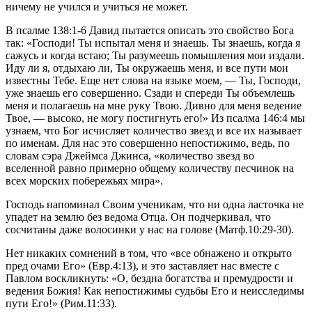
ничему не учился и учиться не может.
В псалме 138:1-6 Давид пытается описать это свойство Бога
так: «Господи! Ты испытал меня и знаешь. Ты знаешь, когда я
сажусь и когда встаю; Ты разумеешь помышления мои издали.
Иду ли я, отдыхаю ли, Ты окружаешь меня, и все пути мои
известны Тебе. Еще нет слова на языке моем, — Ты, Господи,
уже знаешь его совершенно. Сзади и спереди Ты объемлешь
меня и полагаешь на мне руку Твою. Дивно для меня ведение
Твое, — высоко, не могу постигнуть его!» Из псалма 146:4 мы
узнаем, что Бог исчисляет количество звезд и все их называет
по именам. Для нас это совершенно непостижимо, ведь, по
словам сэра Джеймса Джинса, «количество звезд во
вселенной равно примерно общему количеству песчинок на
всех морских побережьях мира».
Господь напоминал Своим ученикам, что ни одна ласточка не
упадет на землю без ведома Отца. Он подчеркивал, что
сосчитаны даже волосинки у нас на голове (Матф.10:29-30).
Нет никаких сомнений в том, что «все обнажено и открыто
пред очами Его» (Евр.4:13), и это заставляет нас вместе с
Павлом воскликнуть: «О, бездна богатства и премудрости и
ведения Божия! Как непостижимы судьбы Его и неисследимы
пути Его!» (Рим.11:33).