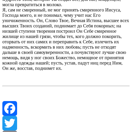
могла превратиться в молоко.
Я, сам не смиренный, не мог принять смиренного Иисуса,
Господа моего, и не понимал, чему учит нас Его
уничиженность. Он, Слово Твое, Вечная Истина, высшее всех
высших Твоих созданий, поднимает до Себя покорных; на
низшей ступени творения построил Он Себе смиренное
жилище из нашей грязи, чтобы тех, кого должно покорить,
оторвать от них самих и переправить к Себе, излечить их
надменность, вскормить в них любовь; пусть не отходят
дальше в своей самоуверенности, а почувствуют лучше свою
немощь, видя у ног своих Божество, немощное от принятия
кожной одежды нашей; пусть, устав, падут ниц перед Ним,
Он же, восстав, поднимет их.
Facebook