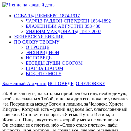
ОСВАЛЬД ЧЕМБЕРС 1874-1917
ЧАРЛЬЗ ГАДДОН СПЕРДЖЕН 1834-1892
БЛАЖЕННЫЙ АВГУСТИН 353-430
УИЛЬЯМ МАКДОНАЛЬД 1917-2007
ЖЕНЕВСКАЯ БИБЛИЯ
ПО СЛОВУ ТВОЕМУ
О ТРОИЦЕ
ЭНХИРИДИОН
ИСПОВЕДЬ
БЕСЕДЫ ДУШИ С БОГОМ
ШАГ ЗА ШАГОМ
ВСЕ, ЧТО МОГУ
Блаженный Августин
ИСПОВЕДЬ
,
О ЧЕЛОВЕКЕ
24. Я искал путь, на котором приобрел бы силу, необходимую,
чтобы насладиться Тобой, и не находил его, пока не ухватился
«за Посредника между Богом и людьми, за Человека Христа
Иисуса», Который есть «сущий над всем Бог, благословенный
вовеки». Он зовет и говорит: «Я есмь Путь и Истина, и
Жизнь» и Пища, вкусить от которой у меня не хватало сил.
Он смешал ее с плотью, ибо «Слово стало плотью», дабы
мудрость Твоя, которой Ты создал все, для нас, младенцев,