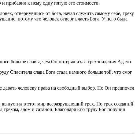
но и прибавил к нему одну пятую его стоимости.
ловек, отвернувшись от Бога, начал служить самому себе, греху
шание, потому что человек отверг власть Бога. У него была
много больше славы, чем Он потерял из-за грехопадения Адама.
труду Спасителя слава Бога стала намного больше той, что смог
не давать человеку права на свободный выбор. Но Он предпочел
е, выпустил в этот мир всеразрушающий грех. Но грех созданий
 грехом, адом и сатаной. Благодаря Его труду Бог получил