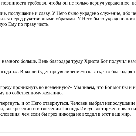
ве повинности требовал, чтобы он не только вернул украденное, 
ие, послушание и славу. У Него было украдено служение, ибо че
нился перед рукотворными образами. У Него было украдено послу
ную Ему по праву честь.
 и намного больше. Ведь благодаря труду Христа Бог получил на
агодать». Вряд ли будет преувеличением сказать, что благодаря 
л греху проникнуть во вселенную?» Мы знаем, что Бог мог бы и 
Ему по собственному желанию.
отвергнуть, и от Него отвернуться. Человек выбрал непослушани
и, воскресении и вознесении Господь Иисус восторжествовал над
ловения, чем если бы грех никогда не входил в этот наш мир.