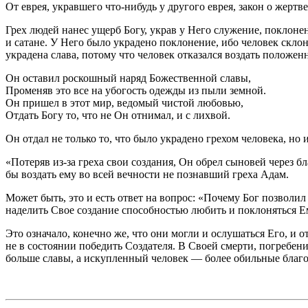
От еврея, укравшего что-нибудь у другого еврея, закон о жерт
Грех людей нанес ущерб Богу, украв у Него служение, поклонен
и сатане. У Него было украдено поклонение, ибо человек скло
украдена слава, потому что человек отказался воздать положен
Он оставил роскошный наряд Божественной славы,
Променяв это все на убогость одежды из пыли земной.
Он пришел в этот мир, ведомый чистой любовью,
Отдать Богу то, что не Он отнимал, и с лихвой.
Он отдал не только то, что было украдено грехом человека, но
«Потеряв из-за греха свои создания, Он обрел сыновей через бл
бы воздать ему во всей вечности не познавший греха Адам.
Может быть, это и есть ответ на вопрос: «Почему Бог позволи
наделить Свое создание способностью любить и поклоняться 
Это означало, конечно же, что они могли и ослушаться Его, и 
не в состоянии победить Создателя. В Своей смерти, погребени
больше славы, а искупленный человек — более обильные благос