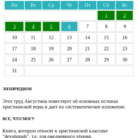
Пн
Вт
Ср
Чт
Пт
Сб
Вс
1
2
3
4
5
6
7
8
9
10
11
12
13
14
15
16
17
18
19
20
21
22
23
24
25
26
27
28
29
30
31
ЭНХИРИДИОН
Этот труд Августина повествует об основных истинах
христианской веры и дает их систематическое изложение.
ВСЕ, ЧТО МОГУ
Книга, которую относят к христианской классике
"devotionals", т.е. для ежедневного чтения.