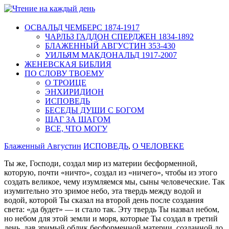
ОСВАЛЬД ЧЕМБЕРС 1874-1917
ЧАРЛЬЗ ГАДДОН СПЕРДЖЕН 1834-1892
БЛАЖЕННЫЙ АВГУСТИН 353-430
УИЛЬЯМ МАКДОНАЛЬД 1917-2007
ЖЕНЕВСКАЯ БИБЛИЯ
ПО СЛОВУ ТВОЕМУ
О ТРОИЦЕ
ЭНХИРИДИОН
ИСПОВЕДЬ
БЕСЕДЫ ДУШИ С БОГОМ
ШАГ ЗА ШАГОМ
ВСЕ, ЧТО МОГУ
Блаженный Августин
ИСПОВЕДЬ
,
О ЧЕЛОВЕКЕ
Ты же, Господи, создал мир из материи бесформенной,
которую, почти «ничто», создал из «ничего», чтобы из этого
создать великое, чему изумляемся мы, сыны человеческие. Так
изумительно это зримое небо, эта твердь между водой и
водой, которой Ты сказал на второй день после создания
света: «да будет» — и стало так. Эту твердь Ты назвал небом,
но небом для этой земли и моря, которые Ты создал в третий
день, дав зримый облик бесформенной материи, созданной до