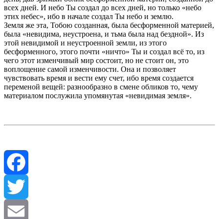
всех дней. И небо Ты создал до всех дней, но только «небо
этих небес», ибо в начале создал Ты небо и землю.
Земля же эта, Тобою созданная, была бесформенной материей,
была «невидима, неустроена, и тьма была над бездной». Из
этой невидимой и неустроенной земли, из этого
бесформенного, этого почти «ничто» Ты и создал всё то, из
чего этот изменчивый мир состоит, но не стоит он, это
воплощение самой изменчивости. Она и позволяет
чувствовать время и вести ему счет, ибо время создается
переменой вещей: разнообразно в смене обликов то, чему
материалом послужила упомянутая «невидимая земля».
Facebook
Twitter