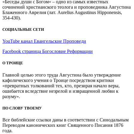
«Беседы души с Богом» – одно из самых известных
сочинений христианского теолога и проповедника Августина
Блаженного Аврелия (лат. Aurelius Augustinus Hipponensis,
354-430).
СОЦИАЛЬНЫЕ СЕТИ
YouTube канал Евангельские Проповеди
Facebook страница Богословие Реформации
О ТРОИЦЕ
Главной целью этого труда Августина было утверждение
кафолического учения о Троице посредством критики
«превратных толкований тех, кто, презирая начало веры,
ошибается вследствие незрелой и извращенной любви к
разуму».
ПО СЛОВУ ТВОЕМУ
Все библейские ссылки даны в соответствии с Синодальным
Переводом канонических книг Священного Писания 1876
года.