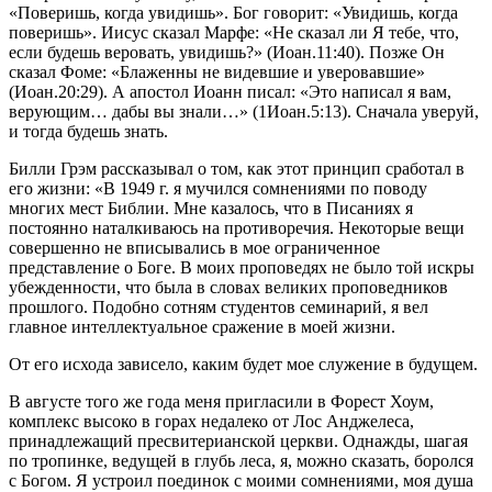
«Поверишь, когда увидишь». Бог говорит: «Увидишь, когда
поверишь». Иисус сказал Марфе: «Не сказал ли Я тебе, что,
если будешь веровать, увидишь?» (Иоан.11:40). Позже Он
сказал Фоме: «Блаженны не видевшие и уверовавшие»
(Иоан.20:29). А апостол Иоанн писал: «Это написал я вам,
верующим… дабы вы знали…» (1Иоан.5:13). Сначала уверуй,
и тогда будешь знать.
Билли Грэм рассказывал о том, как этот принцип сработал в
его жизни: «В 1949 г. я мучился сомнениями по поводу
многих мест Библии. Мне казалось, что в Писаниях я
постоянно наталкиваюсь на противоречия. Некоторые вещи
совершенно не вписывались в мое ограниченное
представление о Боге. В моих проповедях не было той искры
убежденности, что была в словах великих проповедников
прошлого. Подобно сотням студентов семинарий, я вел
главное интеллектуальное сражение в моей жизни.
От его исхода зависело, каким будет мое служение в будущем.
В августе того же года меня пригласили в Форест Хоум,
комплекс высоко в горах недалеко от Лос Анджелеса,
принадлежащий пресвитерианской церкви. Однажды, шагая
по тропинке, ведущей в глубь леса, я, можно сказать, боролся
с Богом. Я устроил поединок с моими сомнениями, моя душа