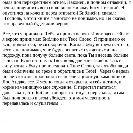
была под перекрестным огнем. Наконец, в полном отчаянии, я
решил подчинить всю свою волю живому Богу Писаний. Я
опустился на колени перед открытой Библией и сказал:
«Господь, в этой книге я многого не понимаю, но Ты сказал,
что праведный будет жив верою.
Все, что я принял от Тебя, я принял верою. И вот здесь сейчас
я верою принимаю Библию как Твое Слово. Я принимаю ее
всю, полностью, безоговорочно. Когда я буду встречать что-то,
чего я не понимаю, я не буду спешить с суждениями, но
подожду, пока получу больше света, пока Ты внесешь больше
ясности. Если на то есть Твоя воля, дай мне Твою власть и
силу, когда я буду проповедовать Твое Слово, так чтобы люди
были обличены во грехе и обратились к Тебе!» Через 6 недель
после этого мы проводили евангелизационную кампанию в
Лос Анджелесе. Именно тогда я открыл для себя истину, в
корне изменившую мое служение. Я перестал пытаться
доказывать, что Библия говорит истину. Теперь, когда я сам
был полностью в этом убежден, эта моя уверенность
передавалась и слушателям».