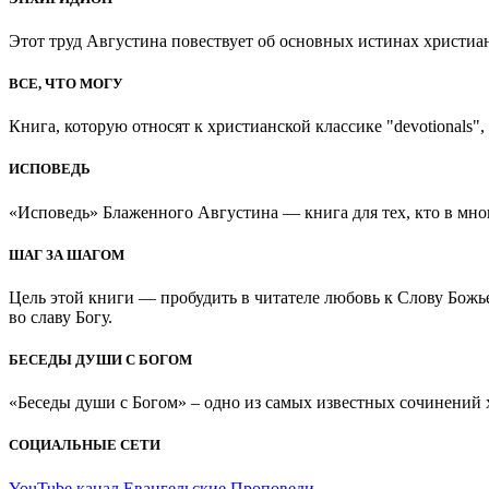
Этот труд Августина повествует об основных истинах христиан
ВСЕ, ЧТО МОГУ
Книга, которую относят к христианской классике "devotionals", 
ИСПОВЕДЬ
«Исповедь» Блаженного Августина — книга для тех, кто в мно
ШАГ ЗА ШАГОМ
Цель этой книги — пробудить в читателе любовь к Слову Божь
во славу Богу.
БЕСЕДЫ ДУШИ С БОГОМ
«Беседы души с Богом» – одно из самых известных сочинений хр
СОЦИАЛЬНЫЕ СЕТИ
YouTube канал Евангельские Проповеди