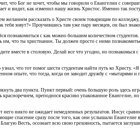
ачит, что Бог не хочет, чтобы мы говорили о Евангелии с совер
знает и видит, как изменил нашу жизнь Христос. Именно так пос
 желанием рассказать о Христе своим товарищам по колледжу, но
 как тебя зовут?» Проучившись там уже пару месяцев, он был знак
ся познакомиться с как можно большим количеством студентов. П
 им, что ты христианин. Ты должен просто с ними познакомиться
ите вместе в столовую. Делай все что угодно, но познакомься с
 узнал, что тот помог шести студентам найти путь ко Христу. «Я
енном опыте, что тогда, когда он заводит дружбу с «мытарями 
ркнуть два пункта. Пункт первый: очень большую роль здесь иг
красноречием, преподнося красиво упакованное Евангелие, но ес
от него никто не ожидает немедленных результатов. Иисус сравни
мающие спасение сразу после того, как они услышали Евангелие в
Благую Весть, осознает всю свою греховность, пытается заглуш