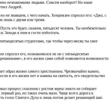
шенно незнакомыми людьми. Совсем наоборот! Но наше
тупил Андрей.
 не знавшем, с чего начать. Хенрикзен спросил его: «Джо, с
ом лишь с двумя или тремя.
усть это будет, скажем, пятьдесят человек. Ты необязательно
. Заходи к ним в гости поболтать.
 пятьюдесятью студентами, так чтобы через месяц ты смог
 не спросил его, познакомился ли он с пятьюдесятью
и грешниками», в его жизни сами собой появляются возможности
рает образ жизни самого христианина. Чрезвычайно важно,
ли в его жизни нет и намека на святость, его свидетельство
вал процесс спасения с ростом зерна: никто не собирает
 первый раз, но таких очень мало. Чаще всего дорога к
ить голос Святого Духа и лишь потом делает решающий шаг.