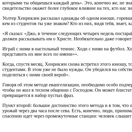
которыми ты общаешься каждый день». Это, конечно же, не зн
свидетельство окажет более глубокое влияние на тех, кто нас 
Уолтер Хенрикзен рассказал однажды об одном юноше, горевшем
кем из студентов ты уже знаком? Кто из них, видя тебя, знает,
«Я сказал: «Джо, в течение следующих четырех недель постарай
должен рассказывать им о Христе. Необязательно даже говорить
Играй с ними в настольный теннис. Ходи с ними на футбол. Ход
представить их мне всех по имени»».
Когда, спустя месяц, Хенрикзен снова встретил этого юношу, то
студентами. В этом уже не было нужды. Он убедился на собств
поделиться с ними своей верой».
Говоря об этом методе евангелизации, необходимо особо подче
чтобы он жил в тесном общении с Господом. Он может блистать 
превращается в набор пустых фраз.
Пункт второй: большое достоинство этого метода и в том, что 
урожай через два часа после сева. Есть, конечно, люди, прини
спасению идет через промежуточные станции: человек слышит 