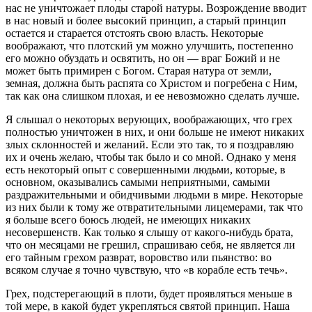
нас не уничтожает плоды старой натуры. Возрождение вводит
в нас новый и более высокий принцип, а старый принцип
остает­ся и старается отстоять свою власть. Некоторые
воображают, что плотский ум можно улучшить, постепенно
его можно обуз­дать и освятить, но он — враг Божий и не
может быть примирен с Богом. Старая натура от земли,
земная, должна быть распята со Христом и погребена с Ним,
так как она слишком плохая, и ее невозможно сделать лучше.
Я слышал о некоторых верующих, воображающих, что грех
полностью уничтожен в них, и они больше не имеют никаких
злых склонностей и желаний. Если это так, то я поздравляю
их и очень желаю, чтобы так было и со мной. Однако у меня
есть некоторый опыт с совершенными людьми, которые, в
основ­ном, оказывались самыми неприятными, самыми
раздражи­тельными и обидчивыми людьми в мире. Некоторые
из них были к тому же отвратительными лицемерами, так что
я боль­ше всего боюсь людей, не имеющих никаких
несовершенств. Как только я слышу от какого-нибудь брата,
что он месяцами не грешил, спрашиваю себя, не является ли
его тайным грехом разврат, воровство или пьянство: во
всяком случае я точно чув­ствую, что «в корабле есть течь».
Грех, подстерегающий в плоти, будет проявляться меньше в
той мере, в какой будет укрепляться святой принцип. Наша