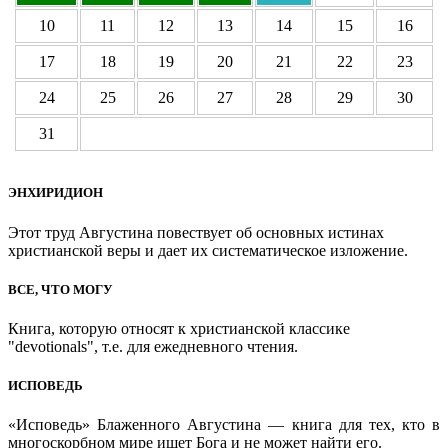
10
11
12
13
14
15
16
17
18
19
20
21
22
23
24
25
26
27
28
29
30
31
ЭНХИРИДИОН
Этот труд Августина повествует об основных истинах
христианской веры и дает их систематическое изложение.
ВСЕ, ЧТО МОГУ
Книга, которую относят к христианской классике
"devotionals", т.е. для ежедневного чтения.
ИСПОВЕДЬ
«Исповедь» Блаженного Августина — книга для тех, кто в
многоскорбном мире ищет Бога и не может найти его.