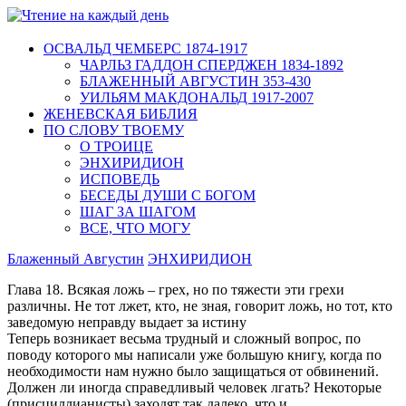
ОСВАЛЬД ЧЕМБЕРС 1874-1917
ЧАРЛЬЗ ГАДДОН СПЕРДЖЕН 1834-1892
БЛАЖЕННЫЙ АВГУСТИН 353-430
УИЛЬЯМ МАКДОНАЛЬД 1917-2007
ЖЕНЕВСКАЯ БИБЛИЯ
ПО СЛОВУ ТВОЕМУ
О ТРОИЦЕ
ЭНХИРИДИОН
ИСПОВЕДЬ
БЕСЕДЫ ДУШИ С БОГОМ
ШАГ ЗА ШАГОМ
ВСЕ, ЧТО МОГУ
Блаженный Августин
ЭНХИРИДИОН
Глава 18. Всякая ложь – грех, но по тяжести эти грехи
различны. Не тот лжет, кто, не зная, говорит ложь, но тот, кто
заведомую неправду выдает за истину
Теперь возникает весьма трудный и сложный вопрос, по
поводу которого мы написали уже большую книгу, когда по
необходимости нам нужно было защищаться от обвинений.
Должен ли иногда справедливый человек лгать? Некоторые
(присциллианисты) заходят так далеко, что и