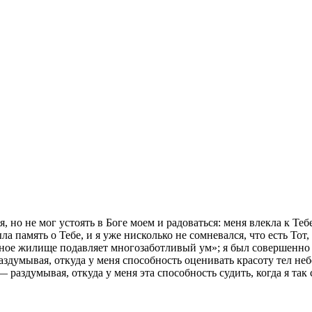
я, но не мог устоять в Боге моем и радоваться: меня влекла к Теб
а память о Тебе, и я уже нисколько не сомневался, что есть Тот,
мное жилище подавляет многозаботливый ум»; я был совершенно 
аздумывая, откуда у меня способность оценивать красоту тел не
— раздумывая, откуда у меня эта способность судить, когда я та