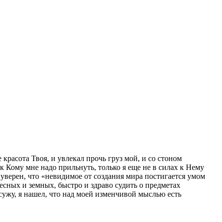
е красота Твоя, и увлекал прочь груз мой, и со стоном
 к Кому мне надо прильнуть, только я еще не в силах к Нему
уверен, что «невидимое от создания мира постигается умом
бесных и земных, быстро и здраво судить о предметах
к сужу, я нашел, что над моей изменчивой мыслью есть