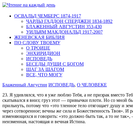
ОСВАЛЬД ЧЕМБЕРС 1874-1917
ЧАРЛЬЗ ГАДДОН СПЕРДЖЕН 1834-1892
БЛАЖЕННЫЙ АВГУСТИН 353-430
УИЛЬЯМ МАКДОНАЛЬД 1917-2007
ЖЕНЕВСКАЯ БИБЛИЯ
ПО СЛОВУ ТВОЕМУ
О ТРОИЦЕ
ЭНХИРИДИОН
ИСПОВЕДЬ
БЕСЕДЫ ДУШИ С БОГОМ
ШАГ ЗА ШАГОМ
ВСЕ, ЧТО МОГУ
Блаженный Августин
ИСПОВЕДЬ
,
О ЧЕЛОВЕКЕ
23. Я удивлялся, что я уже люблю Тебя, а не призрак вместо Теб
скатывался я вниз; груз этот — привычки плоти. Но со мной был
прильнуть, потому что «это тленное тело отягощает душу и зе
через сотворенное; вечны же сила и Божественность Твоя». И р
изменяющихся и говорить: «это должно быть так, а то не так», 
неизменная, настоящая и вечная Истина.