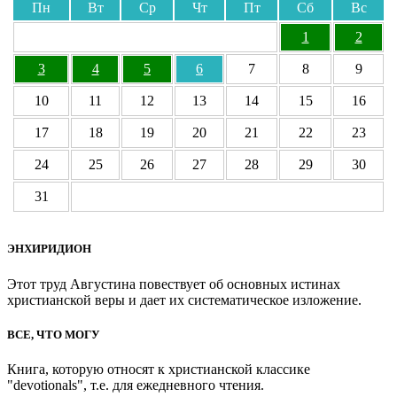
Пн
Вт
Ср
Чт
Пт
Сб
Вс
1
2
3
4
5
6
7
8
9
10
11
12
13
14
15
16
17
18
19
20
21
22
23
24
25
26
27
28
29
30
31
ЭНХИРИДИОН
Этот труд Августина повествует об основных истинах
христианской веры и дает их систематическое изложение.
ВСЕ, ЧТО МОГУ
Книга, которую относят к христианской классике
"devotionals", т.е. для ежедневного чтения.