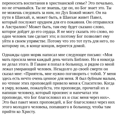
переносить воспитания в христианской семье? Это печально,
но не отчаи­вайся. Ты не знаешь, где он, но Бог знает это. Ты
не можешь следовать за ним, но Дух Божий может. Он на
пути в Шанхай, и, может быть, в Шанхае живет Павел,
который послужит ору­дием для его покаяния. Он отправился
в Австралию? Может быть, там ему будет сказано слово,
которое дойдет до его серд­ца. Я не могу сказать это слово, но
один человек там сделает это; и поэтому Бог позволяет ему
уйти в своем упрямстве. Потому что это тот путь для него, по
которому он, в конце кон­цов, вернется домой.
Однажды один моряк написал мне следующее письмо: «Моя
мать просила меня каждый день читать Библию. Но я никогда
не делал этого. В Гаване я попал в больницу, и рядом со мной
лежал умирающий человек. Незадолго до своей смерти он
ска­зал мне: «Приятель, мне нужно поговорить с тобой. У меня
здесь есть нечто очень ценное для меня. Я был буйным малым,
но чтение этих проповедей привело меня к Спасителю. Когда
я умру, возьми, пожалуйста, эти проповеди, прочитай их и
напи­ши человеку, который произнес и напечатал эти
проповеди, что Бог благословил их и спас меня через них».
Это был пакет моих проповедей, и Бог благословил через них
этого молодого человека, попавшего в больницу, чтобы там
прийти ко Христу.