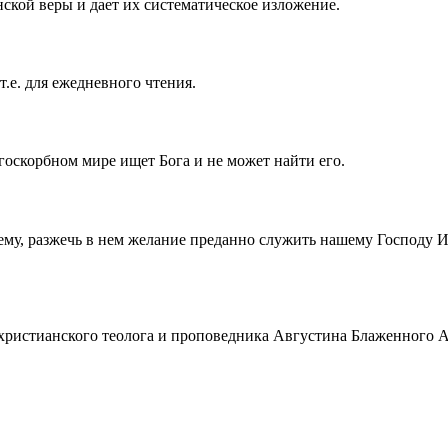
ской веры и дает их систематическое изложение.
т.е. для ежедневного чтения.
госкорбном мире ищет Бога и не может найти его.
ему, разжечь в нем желание преданно служить нашему Господу 
истианского теолога и проповедника Августина Блаженного Аврел