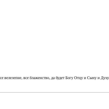
все велелепие, все бла­женство, да будет Богу Отцу и Сыну и Ду­