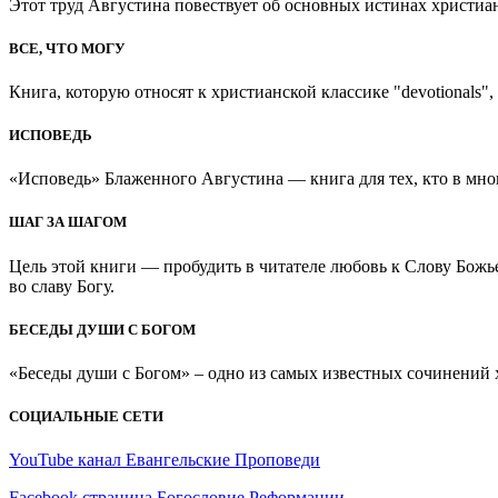
Этот труд Августина повествует об основных истинах христиан
ВСЕ, ЧТО МОГУ
Книга, которую относят к христианской классике "devotionals", 
ИСПОВЕДЬ
«Исповедь» Блаженного Августина — книга для тех, кто в мно
ШАГ ЗА ШАГОМ
Цель этой книги — пробудить в читателе любовь к Слову Божь
во славу Богу.
БЕСЕДЫ ДУШИ С БОГОМ
«Беседы души с Богом» – одно из самых известных сочинений хр
СОЦИАЛЬНЫЕ СЕТИ
YouTube канал Евангельские Проповеди
Facebook страница Богословие Реформации