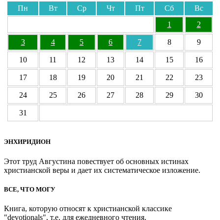
Пн
Вт
Ср
Чт
Пт
Сб
Вс
1
2
3
4
5
6
7
8
9
10
11
12
13
14
15
16
17
18
19
20
21
22
23
24
25
26
27
28
29
30
31
ЭНХИРИДИОН
Этот труд Августина повествует об основных истинах
христианской веры и дает их систематическое изложение.
ВСЕ, ЧТО МОГУ
Книга, которую относят к христианской классике
"devotionals", т.е. для ежедневного чтения.