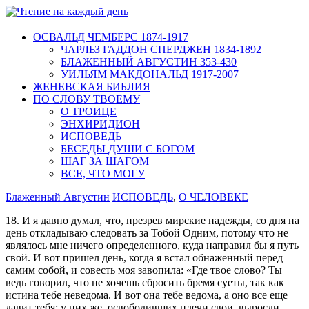
ОСВАЛЬД ЧЕМБЕРС 1874-1917
ЧАРЛЬЗ ГАДДОН СПЕРДЖЕН 1834-1892
БЛАЖЕННЫЙ АВГУСТИН 353-430
УИЛЬЯМ МАКДОНАЛЬД 1917-2007
ЖЕНЕВСКАЯ БИБЛИЯ
ПО СЛОВУ ТВОЕМУ
О ТРОИЦЕ
ЭНХИРИДИОН
ИСПОВЕДЬ
БЕСЕДЫ ДУШИ С БОГОМ
ШАГ ЗА ШАГОМ
ВСЕ, ЧТО МОГУ
Блаженный Августин
ИСПОВЕДЬ
,
О ЧЕЛОВЕКЕ
18. И я давно думал, что, презрев мирские надежды, со дня на
день откладываю следовать за Тобой Одним, потому что не
являлось мне ничего определенного, куда направил бы я путь
свой. И вот пришел день, когда я встал обнаженный перед
самим собой, и совесть моя завопила: «Где твое слово? Ты
ведь говорил, что не хочешь сбросить бремя суеты, так как
истина тебе неведома. И вот она тебе ведома, а оно все еще
давит тебя; у них же, освободивших плечи свои, выросли