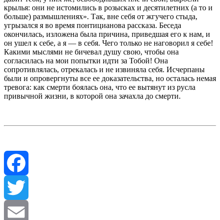
крылья: они не истомились в розысках и десятилетних (а то и
больше) размышлениях». Так, вне себя от жгучего стыда,
угрызался я во время понтицианова рассказа. Беседа
окончилась, изложена была причина, приведшая его к нам, и
он ушел к себе, а я — в себя. Чего только не наговорил я себе!
Какими мыслями не бичевал душу свою, чтобы она
согласилась на мои попытки идти за Тобой! Она
сопротивлялась, отрекалась и не извиняла себя. Исчерпаны
были и опровергнуты все ее доказательства, но осталась немая
тревога: как смерти боялась она, что ее вытянут из русла
привычной жизни, в которой она зачахла до смерти.
Facebook
Twitter