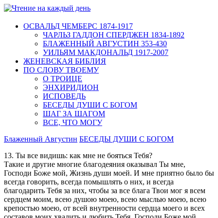
ОСВАЛЬД ЧЕМБЕРС 1874-1917
ЧАРЛЬЗ ГАДДОН СПЕРДЖЕН 1834-1892
БЛАЖЕННЫЙ АВГУСТИН 353-430
УИЛЬЯМ МАКДОНАЛЬД 1917-2007
ЖЕНЕВСКАЯ БИБЛИЯ
ПО СЛОВУ ТВОЕМУ
О ТРОИЦЕ
ЭНХИРИДИОН
ИСПОВЕДЬ
БЕСЕДЫ ДУШИ С БОГОМ
ШАГ ЗА ШАГОМ
ВСЕ, ЧТО МОГУ
Блаженный Августин
БЕСЕДЫ ДУШИ С БОГОМ
13. Ты все видишь: как мне не бояться Тебя?
Такие и другие многие благодеяния оказывал Ты мне,
Господи Боже мой, Жизнь души моей. И мне приятно было бы
всегда говорить, все­гда помышлять о них, и всегда
благодарить Тебя за них, чтобы за все блага Твои мог я всем
сердцем моим, всею душою моею, всею мыслью моею, всею
крепостью моею, от всей внутренности сердца моего и всех
составов моих хвалить и любить Тебя, Гос­поди Боже мой,