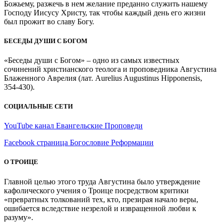
Божьему, разжечь в нем желание преданно служить нашему
Господу Иисусу Христу, так чтобы каждый день его жизни
был прожит во славу Богу.
БЕСЕДЫ ДУШИ С БОГОМ
«Беседы души с Богом» – одно из самых известных
сочинений христианского теолога и проповедника Августина
Блаженного Аврелия (лат. Aurelius Augustinus Hipponensis,
354-430).
СОЦИАЛЬНЫЕ СЕТИ
YouTube канал Евангельские Проповеди
Facebook страница Богословие Реформации
О ТРОИЦЕ
Главной целью этого труда Августина было утверждение
кафолического учения о Троице посредством критики
«превратных толкований тех, кто, презирая начало веры,
ошибается вследствие незрелой и извращенной любви к
разуму».