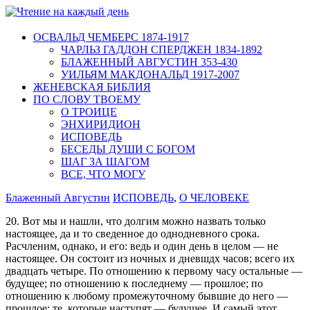
ОСВАЛЬД ЧЕМБЕРС 1874-1917
ЧАРЛЬЗ ГАДДОН СПЕРДЖЕН 1834-1892
БЛАЖЕННЫЙ АВГУСТИН 353-430
УИЛЬЯМ МАКДОНАЛЬД 1917-2007
ЖЕНЕВСКАЯ БИБЛИЯ
ПО СЛОВУ ТВОЕМУ
О ТРОИЦЕ
ЭНХИРИДИОН
ИСПОВЕДЬ
БЕСЕДЫ ДУШИ С БОГОМ
ШАГ ЗА ШАГОМ
ВСЕ, ЧТО МОГУ
Блаженный Августин
ИСПОВЕДЬ
,
О ЧЕЛОВЕКЕ
20. Вот мы и нашли, что долгим можно назвать только
настоящее, да и то сведенное до однодневного срока.
Расчленим, однако, и его: ведь и один день в целом — не
настоящее. Он состоит из ночных и дневшдх часов; всего их
двадцать четыре. По отношению к первому часу остальные —
будущее; по отношению к последнему — прошлое; по
отношению к любому промежуточному бывшие до него —
прошлое; те, которые наступят — будущее. И самый этот