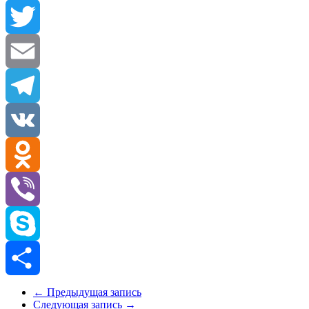
Facebook
Twitter
Email
Telegram
VK
Odnoklassniki
Viber
Skype
Отправить
←
Предыдущая запись
Следующая запись
→