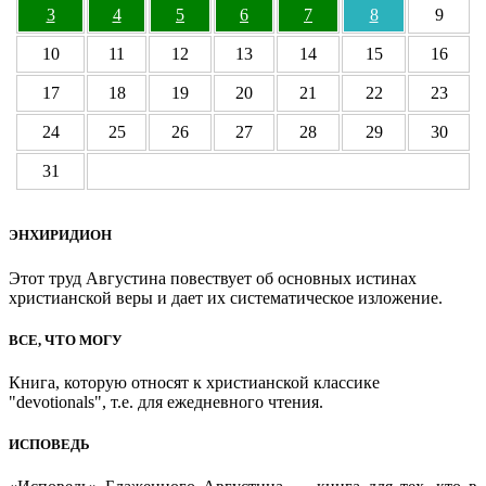
3
4
5
6
7
8
9
10
11
12
13
14
15
16
17
18
19
20
21
22
23
24
25
26
27
28
29
30
31
ЭНХИРИДИОН
Этот труд Августина повествует об основных истинах
христианской веры и дает их систематическое изложение.
ВСЕ, ЧТО МОГУ
Книга, которую относят к христианской классике
"devotionals", т.е. для ежедневного чтения.
ИСПОВЕДЬ