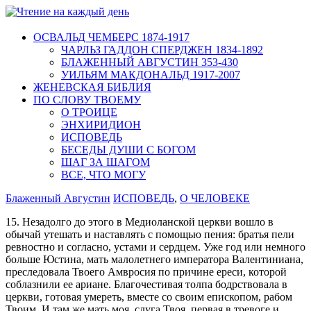
ОСВАЛЬД ЧЕМБЕРС 1874-1917
ЧАРЛЬЗ ГАДДОН СПЕРДЖЕН 1834-1892
БЛАЖЕННЫЙ АВГУСТИН 353-430
УИЛЬЯМ МАКДОНАЛЬД 1917-2007
ЖЕНЕВСКАЯ БИБЛИЯ
ПО СЛОВУ ТВОЕМУ
О ТРОИЦЕ
ЭНХИРИДИОН
ИСПОВЕДЬ
БЕСЕДЫ ДУШИ С БОГОМ
ШАГ ЗА ШАГОМ
ВСЕ, ЧТО МОГУ
Блаженный Августин
ИСПОВЕДЬ
,
О ЧЕЛОВЕКЕ
15. Незадолго до этого в Медиоланской церкви вошло в
обычай утешать и наставлять с помощью пения: братья пели
ревностно и согласно, устами и сердцем. Уже год или немного
больше Юстина, мать малолетнего императора Валентиниана,
преследовала Твоего Амвросия по причине ереси, которой
соблазнили ее ариане. Благочестивая толпа бодрствовала в
церкви, готовая умереть, вместе со своим епископом, рабом
Твоим. И там же мать моя, слуга Твоя, первая в тревоге и