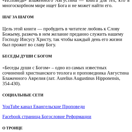
«Исповедь» Блаженного Августина — книга для тех, кто в
многоскорбном мире ищет Бога и не может найти его.
ШАГ ЗА ШАГОМ
Цель этой книги — пробудить в читателе любовь к Слову
Божьему, разжечь в нем желание преданно служить нашему
Господу Иисусу Христу, так чтобы каждый день его жизни
был прожит во славу Богу.
БЕСЕДЫ ДУШИ С БОГОМ
«Беседы души с Богом» – одно из самых известных
сочинений христианского теолога и проповедника Августина
Блаженного Аврелия (лат. Aurelius Augustinus Hipponensis,
354-430).
СОЦИАЛЬНЫЕ СЕТИ
YouTube канал Евангельские Проповеди
Facebook страница Богословие Реформации
О ТРОИЦЕ