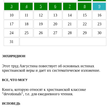
3
4
5
6
7
8
9
10
11
12
13
14
15
16
17
18
19
20
21
22
23
24
25
26
27
28
29
30
31
ЭНХИРИДИОН
Этот труд Августина повествует об основных истинах
христианской веры и дает их систематическое изложение.
ВСЕ, ЧТО МОГУ
Книга, которую относят к христианской классике
"devotionals", т.е. для ежедневного чтения.
ИСПОВЕДЬ