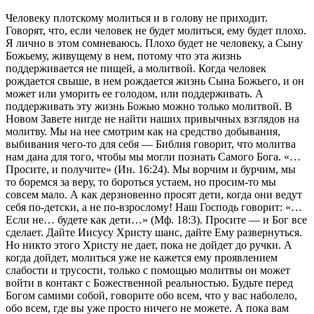
Человеку плотскому молиться и в голову не приходит.
Говорят, что, если человек не будет молиться, ему будет плохо.
Я лично в этом сомневаюсь. Плохо будет не человеку, а Сыну
Божьему, живущему в нем, потому что эта жизнь
поддерживается не пищей, а молитвой. Когда человек
рождается свыше, в нем рождается жизнь Сына Божьего, и он
может или уморить ее голодом, или поддерживать. А
поддерживать эту жизнь Божью можно только молитвой. В
Новом Завете нигде не найти наших привычных взглядов на
молитву. Мы на нее смотрим как на средство добывания,
выбивания чего-то для себя — Библия говорит, что молитва
нам дана для того, чтобы мы могли познать Самого Бога. «…
Просите, и получите» (Ин. 16:24). Мы ворчим и бурчим, мы
то боремся за веру, то бороться устаем, но просим-то мы
совсем мало. А как дерзновенно просят дети, когда они ведут
себя по-детски, а не по-взрослому! Наш Господь говорит: «…
Если не… будете как дети…» (Мф. 18:3). Просите — и Бог все
сделает. Дайте Иисусу Христу шанс, дайте Ему развернуться.
Но никто этого Христу не дает, пока не дойдет до ручки. А
когда дойдет, молиться уже не кажется ему проявлением
слабости и трусости, только с помощью молитвы он может
войти в контакт с Божественной реальностью. Будьте перед
Богом самими собой, говорите обо всем, что у вас наболело,
обо всем, где вы уже просто ничего не можете. А пока вам