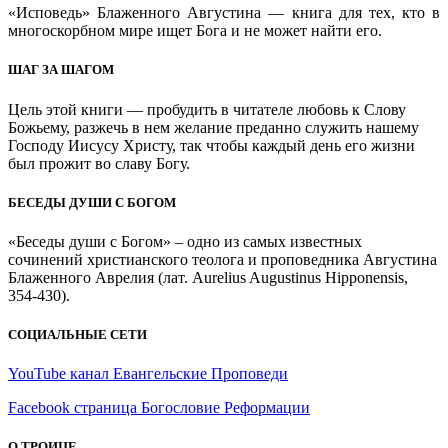
«Исповедь» Блаженного Августина — книга для тех, кто в
многоскорбном мире ищет Бога и не может найти его.
ШАГ ЗА ШАГОМ
Цель этой книги — пробудить в читателе любовь к Слову
Божьему, разжечь в нем желание преданно служить нашему
Господу Иисусу Христу, так чтобы каждый день его жизни
был прожит во славу Богу.
БЕСЕДЫ ДУШИ С БОГОМ
«Беседы души с Богом» – одно из самых известных
сочинений христианского теолога и проповедника Августина
Блаженного Аврелия (лат. Aurelius Augustinus Hipponensis,
354-430).
СОЦИАЛЬНЫЕ СЕТИ
YouTube канал Евангельские Проповеди
Facebook страница Богословие Реформации
О ТРОИЦЕ