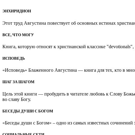
ЭНХИРИДИОН
Этот труд Августина повествует об основных истинах христиан
ВСЕ, ЧТО МОГУ
Книга, которую относят к христианской классике "devotionals", 
ИСПОВЕДЬ
«Исповедь» Блаженного Августина — книга для тех, кто в мно
ШАГ ЗА ШАГОМ
Цель этой книги — пробудить в читателе любовь к Слову Божь
во славу Богу.
БЕСЕДЫ ДУШИ С БОГОМ
«Беседы души с Богом» – одно из самых известных сочинений хр
СОЦИАЛЬНЫЕ СЕТИ