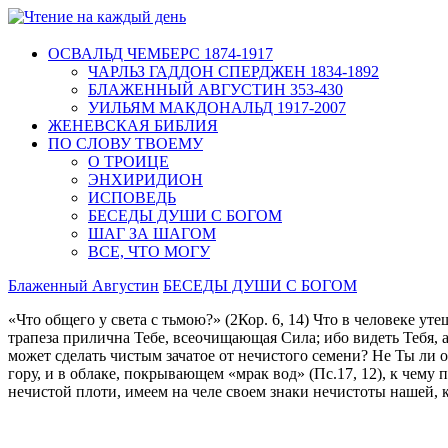
ОСВАЛЬД ЧЕМБЕРС 1874-1917
ЧАРЛЬЗ ГАДДОН СПЕРДЖЕН 1834-1892
БЛАЖЕННЫЙ АВГУСТИН 353-430
УИЛЬЯМ МАКДОНАЛЬД 1917-2007
ЖЕНЕВСКАЯ БИБЛИЯ
ПО СЛОВУ ТВОЕМУ
О ТРОИЦЕ
ЭНХИРИДИОН
ИСПОВЕДЬ
БЕСЕДЫ ДУШИ С БОГОМ
ШАГ ЗА ШАГОМ
ВСЕ, ЧТО МОГУ
Блаженный Августин
БЕСЕДЫ ДУШИ С БОГОМ
«Что общего у света с тьмою?» (2Кор. 6, 14) Что в человеке у
трапеза прилична Тебе, всеочищающая Сила; ибо видеть Тебя, а
может сделать чистым зачатое от нечистого семени? Не Ты ли о
гору, и в облаке, покрывающем «мрак вод» (Пс.17, 12), к чему 
нечистой плоти, имеем на челе своем знаки нечистоты нашей, 