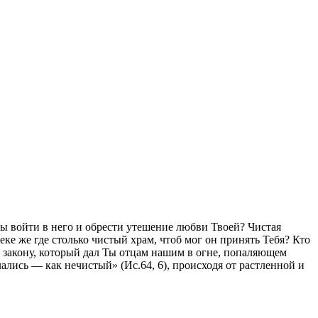
обы войти в него и обрести утешение любви Твоей? Чистая
еке же где столько чистый храм, чтоб мог он принять Тебя? Кто
по закону, который дал Ты отцам нашим в огне, попаляющем
лались — как нечистый» (Ис.64, 6), происходя от растленной и