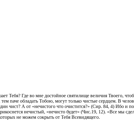
тешает Тебя? Где во мне достойное святилище величия Твоего, чт
 тем паче обладать Тобою, могут только чистые сердцем. В челов
дин чист? А от «нечи­стого что очистится?» (Сир. 84, 4) Ибо и 
прикоснется нечистый, «нечисто будет» (Чис.19, 12). «Все мы сде
которых не можем сокрыть от Тебя Всевидящего.