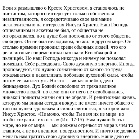
Если я размышляю о Кресте Христовом, я становлюсь не
пиетистом, которого интересует только собственная
незапятнанность, я сосредоточиваю свое внимание
исключительно на интересах Иисуса Христа. Наш Господь
отшельником и аскетом не был, от общества не
отгораживался, но в душе был постоянно от этого общества
свободен. Он не был нелюдимом, но жил в другом мире. Он
столько времени проводил среди обычных людей, что его
религиозные современники называли Его обжорой и
пьяницей. Но наш Господь никогда и ничему не позволял
помешать Себе расходовать Свою духовную энергию. Иногда
проповедуют, что нужно сознательно от какого-то труда
отказываться и накапливать побольше духовной силы, чтобы
потом ее выплеснуть. Но это — явная ошибка, дело
безнадежное. Дух Божий освободил от греха великое
множество людей, но сами они от него не освободились,
никакой полноты жизни они не обрели. И религиозная жизнь,
которую мы видим сегодня вокруг, не имеет ничего общего с
той пышущей здоровьем и силой святостью, в которой жил
Иисус Христос. «Не молю, чтобы Ты взял их из мира, но
чтобы сохранил их от зла» (Ин. 17:15). Нам нужно быть в
мире, но не от мира — мы должны отречься от мира в чем-то
главном, а не во внешнем, поверхностном. И ничто не должно
мешать нам тратить свою духовную энергию. Наше дело ее