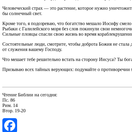
Человеческий страх — это растение, которое нужно уничто­жить 
бы солнечный свет.
Кроме того, я подозреваю, что богатство мешало Иосифу смело 
Рыбаки с Галилейского моря без слов покинули свои немногоч
Сильные пловцы спасли свою жизнь во вре­мя кораблекрушения т
Состоятельные люди, смотрите, чтобы доброта Божия не стала д
от служения вашему Господу.
Что мешает тебе решительно встать на сторону Иисуса? Ты бога
Призываю всех тайных верующих: подумайте о противоре­чии м
Чтение Библии на сегодня:
Пс. 86
Рим. 14
Втор. 19-20