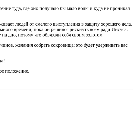
стение туда, где оно получало бы мало воды и куда не проникал
ерживает людей от смелого выступления в защиту хорошего дела.
много времени, пока он решился рискнуть всем ради Иисуса.
 на дно, потому что обвязали себя своим золотом.
инов, желания собрать сокровища; это будет удер­живать вас
да!
ое положение.