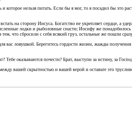
и которое нельзя питать. Если бы я мог, то я посадил бы это ра
встать на сторону Иисуса. Богатство не укрепляет серд­це, а уд
исленные лодки и рыболовные снасти; Иосифу же понадобилось 
ем, что сбросили с себя всякий груз, остальные же пошли сразу
ля вас ловушкой. Берегитесь гордости жизни, жажды получения ч
т? Тебе оказываются почести? Брат, выступи за истину, за Госпо
ежду вашей скрытностью и вашей верой и оставьте это труслив