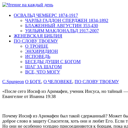
ОСВАЛЬД ЧЕМБЕРС 1874-1917
ЧАРЛЬЗ ГАДДОН СПЕРДЖЕН 1834-1892
БЛАЖЕННЫЙ АВГУСТИН 353-430
УИЛЬЯМ МАКДОНАЛЬД 1917-2007
ЖЕНЕВСКАЯ БИБЛИЯ
ПО СЛОВУ ТВОЕМУ
О ТРОИЦЕ
ЭНХИРИДИОН
ИСПОВЕДЬ
БЕСЕДЫ ДУШИ С БОГОМ
ШАГ ЗА ШАГОМ
ВСЕ, ЧТО МОГУ
C.Spurgeon
О БОГЕ
,
О ЧЕЛОВЕКЕ
,
ПО СЛОВУ ТВОЕМУ
«После сего Иосиф из Аримафеи, ученик Иисуса, но тайный — и
Евангелие от Иоанна 19:38
Почему Иосиф из Аримафеи был такой сдержанный? Может быть,
доброе слово в защиту Спасителя, хоть они и любят Его. Если т
Но они не особенно усердно присоединяются к борцам, пока ид