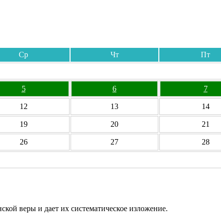
Ср
Чт
Пт
5
6
7
12
13
14
19
20
21
26
27
28
ской веры и дает их систематическое изложение.