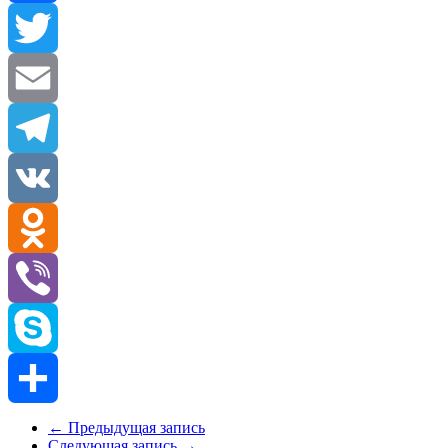
Facebook
Twitter
Email
Telegram
VK
Odnoklassniki
Viber
Skype
Отправить
←
Предыдущая запись
Следующая запись
→