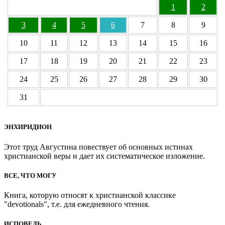
1
2
3
4
5
6
7
8
9
10
11
12
13
14
15
16
17
18
19
20
21
22
23
24
25
26
27
28
29
30
31
ЭНХИРИДИОН
Этот труд Августина повествует об основных истинах
христианской веры и дает их систематическое изложение.
ВСЕ, ЧТО МОГУ
Книга, которую относят к христианской классике
"devotionals", т.е. для ежедневного чтения.
ИСПОВЕДЬ