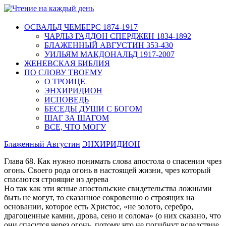
ОСВАЛЬД ЧЕМБЕРС 1874-1917
ЧАРЛЬЗ ГАДДОН СПЕРДЖЕН 1834-1892
БЛАЖЕННЫЙ АВГУСТИН 353-430
УИЛЬЯМ МАКДОНАЛЬД 1917-2007
ЖЕНЕВСКАЯ БИБЛИЯ
ПО СЛОВУ ТВОЕМУ
О ТРОИЦЕ
ЭНХИРИДИОН
ИСПОВЕДЬ
БЕСЕДЫ ДУШИ С БОГОМ
ШАГ ЗА ШАГОМ
ВСЕ, ЧТО МОГУ
Блаженный Августин
ЭНХИРИДИОН
Глава 68. Как нужно понимать слова апостола о спасении чрез
огонь. Своего рода огонь в настоящей жизни, чрез который
спасаются строящие из дерева
Но так как эти ясные апостольские свидетельства ложными
быть не могут, то сказанное сокровенно о строящих на
основании, которое есть Христос, «не золото, серебро,
драгоценные камни, дрова, сено и солома» (о них сказано, что
они спасутся через огонь, потому что не погибнут вследствие