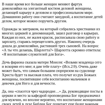
В наше время все больше женщин меняют фартук
домохозяйки на элегантный костюм деловой женщины,
делающей карьеру в деловом и профессиональном мире.
Домашнюю работу они считают занудной, а воспитание детей
делом, которое можно поручить другим.
Однажды за завтраком, на который собрались христианки из
многих церквей и деноминаций, зашел разговор о карьерах.
Каждая из них, не жалея красок, расписывала свою работу и
зарплату, стараясь перещеголять других. Наконец очередь
дошла до домохозяйки, растившей трех сыновей. На вопрос
«А ты что делаешь, Шарлотта?» Шарлотта скромно ответила:
«Я воспитываю служителей для Бога».
Дочь фараона сказала матери Моисея: «Возьми младенца сего
и вскорми его мне; я дам тебе плату» (Исх.2:9). Очень даже
может быть, что самым большим сюрпризом на судилище
Христа будет та высокая плата, что получат из рук Божьих
женщины, посвятившие себя воспитанию мальчиков и
девочек для Него и для вечности.
Да, она «спасется чрез чадородие…» Да, руководящие посты в
церкви и место за кафедрой проповедника Бог предназначил
для мужчин, но вполне вероятно, что воспитание женщинами
своих детей в духе Библии Бог почитает еще более важным