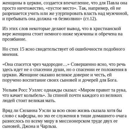
женщины в церкви, создается впечатление, что для Павла она
просто ничтожество, «пустое место». Так, например, ей не
разрешается учить или же узурпировать власть над мужчиной,
и пребывать она должна «в безмолвии» (ст.12).
Из этих слов некоторые делают вывод, что в христианской
вере женщина стоит немного ниже мужчины и обречена на
прозябание.
Но стих 15 ясно свидетельствует об ошибочности подобного
мнения.
«Она спасется чрез чадородие…» Совершенно ясно, что речь
здесь идет не о спасении души, но о спасении ее положения в
церкви. Женщине оказано великое доверие и честь, ей
поручено воспитание своих сыновей и дочерей для Бога.
Уильям Росс Уэллес однажды сказал: «Миром правит та рука,
что качает колыбель». За спиной почти каждого из великих
людей стоит великая мать.
Вряд ли Сюзанна Уэсли за всю свою жизнь сказала хотя бы
слово с кафедры, но эхо ее служения в тиши домашнего очага
разнеслось по всему миру в миссионерском труде двух ее
сыновей, Джона и Чарльза.