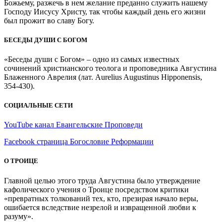
Божьему, разжечь в нем желание преданно служить нашему
Господу Иисусу Христу, так чтобы каждый день его жизни
был прожит во славу Богу.
БЕСЕДЫ ДУШИ С БОГОМ
«Беседы души с Богом» – одно из самых известных
сочинений христианского теолога и проповедника Августина
Блаженного Аврелия (лат. Aurelius Augustinus Hipponensis,
354-430).
СОЦИАЛЬНЫЕ СЕТИ
YouTube канал Евангельские Проповеди
Facebook страница Богословие Реформации
О ТРОИЦЕ
Главной целью этого труда Августина было утверждение
кафолического учения о Троице посредством критики
«превратных толкований тех, кто, презирая начало веры,
ошибается вследствие незрелой и извращенной любви к
разуму».