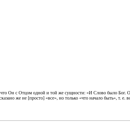
, что Он с Отцом одной и той же сущности: «И Слово было Бог. Он
 сказано же не [просто] «все», но только «что начало быть», т. е