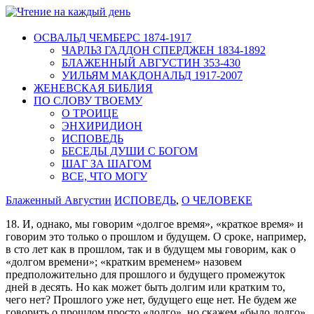
ОСВАЛЬД ЧЕМБЕРС 1874-1917
ЧАРЛЬЗ ГАДДОН СПЕРДЖЕН 1834-1892
БЛАЖЕННЫЙ АВГУСТИН 353-430
УИЛЬЯМ МАКДОНАЛЬД 1917-2007
ЖЕНЕВСКАЯ БИБЛИЯ
ПО СЛОВУ ТВОЕМУ
О ТРОИЦЕ
ЭНХИРИДИОН
ИСПОВЕДЬ
БЕСЕДЫ ДУШИ С БОГОМ
ШАГ ЗА ШАГОМ
ВСЕ, ЧТО МОГУ
Блаженный Августин
ИСПОВЕДЬ
,
О ЧЕЛОВЕКЕ
18. И, однако, мы говорим «долгое время», «краткое время» и
говорим это только о прошлом и будущем. О сроке, например,
в сто лет как в прошлом, так и в будущем мы говорим, как о
«долгом времени»; «кратким временем» назовем
предположительно для прошлого и будущего промежуток
дней в десять. Но как может быть долгим или кратким то,
чего нет? Прошлого уже нет, будущего еще нет. Не будем же
говорить о прошлом просто «долго», но скажем «было долго»,