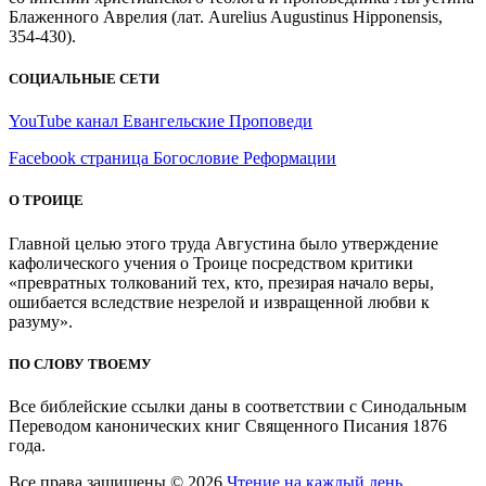
Блаженного Аврелия (лат. Aurelius Augustinus Hipponensis,
354-430).
СОЦИАЛЬНЫЕ СЕТИ
YouTube канал Евангельские Проповеди
Facebook страница Богословие Реформации
О ТРОИЦЕ
Главной целью этого труда Августина было утверждение
кафолического учения о Троице посредством критики
«превратных толкований тех, кто, презирая начало веры,
ошибается вследствие незрелой и извращенной любви к
разуму».
ПО СЛОВУ ТВОЕМУ
Все библейские ссылки даны в соответствии с Синодальным
Переводом канонических книг Священного Писания 1876
года.
Все права защищены © 2026
Чтение на каждый день
. . .