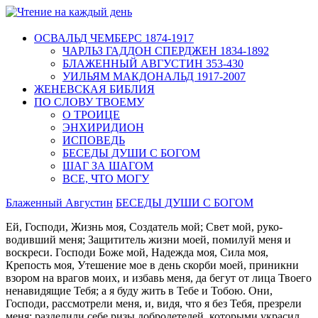
ОСВАЛЬД ЧЕМБЕРС 1874-1917
ЧАРЛЬЗ ГАДДОН СПЕРДЖЕН 1834-1892
БЛАЖЕННЫЙ АВГУСТИН 353-430
УИЛЬЯМ МАКДОНАЛЬД 1917-2007
ЖЕНЕВСКАЯ БИБЛИЯ
ПО СЛОВУ ТВОЕМУ
О ТРОИЦЕ
ЭНХИРИДИОН
ИСПОВЕДЬ
БЕСЕДЫ ДУШИ С БОГОМ
ШАГ ЗА ШАГОМ
ВСЕ, ЧТО МОГУ
Блаженный Августин
БЕСЕДЫ ДУШИ С БОГОМ
Ей, Господи, Жизнь моя, Создатель мой; Свет мой, руко­
водивший меня; Защититель жизни моей, поми­луй меня и
воскреси. Господи Боже мой, На­дежда моя, Сила моя,
Крепость моя, Утешение мое в день скорби моей, приникни
взором на врагов моих, и избавь меня, да бегут от лица Твоего
ненавидящие Тебя; а я буду жить в Тебе и Тобою. Они,
Господи, рассмотрели меня, и, видя, что я без Тебя, презрели
меня; разделили себе ризы доброде­телей, которыми украсил