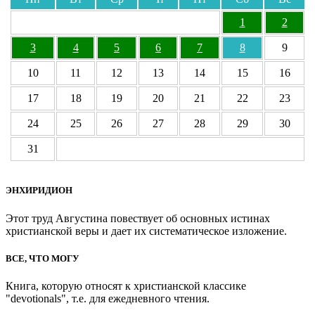
1
2
3
4
5
6
7
8
9
10
11
12
13
14
15
16
17
18
19
20
21
22
23
24
25
26
27
28
29
30
31
ЭНХИРИДИОН
Этот труд Августина повествует об основных истинах
христианской веры и дает их систематическое изложение.
ВСЕ, ЧТО МОГУ
Книга, которую относят к христианской классике
"devotionals", т.е. для ежедневного чтения.