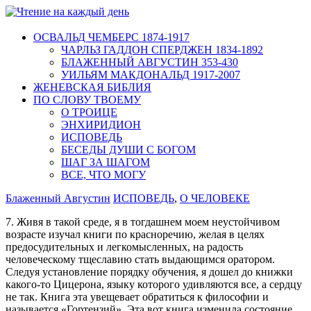
ОСВАЛЬД ЧЕМБЕРС 1874-1917
ЧАРЛЬЗ ГАДДОН СПЕРДЖЕН 1834-1892
БЛАЖЕННЫЙ АВГУСТИН 353-430
УИЛЬЯМ МАКДОНАЛЬД 1917-2007
ЖЕНЕВСКАЯ БИБЛИЯ
ПО СЛОВУ ТВОЕМУ
О ТРОИЦЕ
ЭНХИРИДИОН
ИСПОВЕДЬ
БЕСЕДЫ ДУШИ С БОГОМ
ШАГ ЗА ШАГОМ
ВСЕ, ЧТО МОГУ
Блаженный Августин
ИСПОВЕДЬ
,
О ЧЕЛОВЕКЕ
7. Живя в такой среде, я в тогдашнем моем неустойчивом
возрасте изучал книги по красноречию, желая в целях
предосудительных и легкомысленных, на радость
человеческому тщеславию стать выдающимся оратором.
Следуя установление порядку обучения, я дошел до книжки
какого-то Цицерона, языку которого удивляются все, а сердцу
не так. Книга эта увещевает обратиться к философии и
называется «Гортензий». Эта вот книга изменила состояние