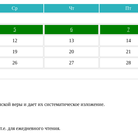
Ср
Чт
Пт
5
6
7
12
13
14
19
20
21
26
27
28
ской веры и дает их систематическое изложение.
т.е. для ежедневного чтения.