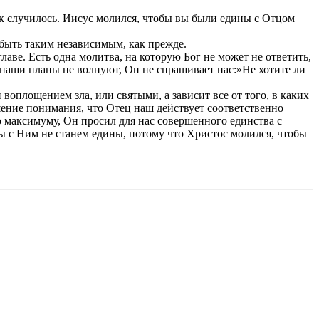
ак случилось. Иисус молился, чтобы вы были едины с Отцом
 быть таким независимым, как прежде.
аве. Есть одна молитва, на которую Бог не может не ответить,
 наши планы не волнуют, Он не спрашивает нас:»Не хотите ли
 воплощением зла, или святыми, а зависит все от того, в каких
шение понимания, что Отец наш действует соответственно
о максимуму, Он просил для нас совершенного единства с
 мы с Ним не станем едины, потому что Христос молился, чтобы