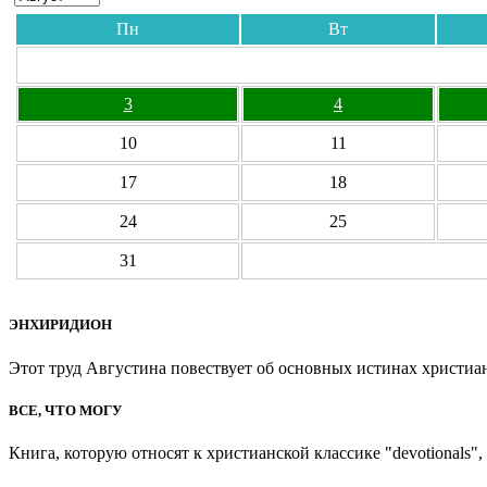
Пн
Вт
3
4
10
11
17
18
24
25
31
ЭНХИРИДИОН
Этот труд Августина повествует об основных истинах христиан
ВСЕ, ЧТО МОГУ
Книга, которую относят к христианской классике "devotionals", 