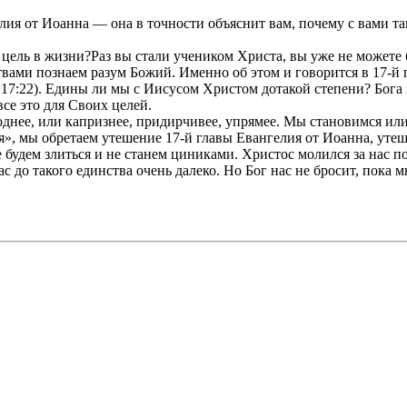
елия от Иоанна — она в точности объяснит вам, почему с вами т
я цель в жизни?Раз вы стали учеником Христа, вы уже не можете
ами познаем разум Божий. Именно об этом и говорится в 17-й гл
 17:22). Едины ли мы с Иисусом Христом дотакой степени? Бога
все это для Своих целей.
роднее, или капризнее, придирчивее, упрямее. Мы становимся или
я», мы обретаем утешение 17-й главы Евангелия от Иоанна, уте
е будем злиться и не станем циниками. Христос молился за нас п
с до такого единства очень далеко. Но Бог нас не бросит, пока