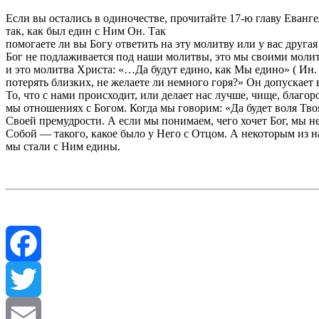
Если вы остались в одиночестве, прочитайте 17-ю главу Еванг
так, как был един с Ним Он. Так
помогаете ли вы Богу ответить на эту молитву или у вас друга
Бог не подлаживается под наши молитвы, это мы своими молитв
и это молитва Христа: «…Да будут едино, как Мы едино» ( Ин.
потерять близких, не желаете ли немного горя?» Он допускает 
То, что с нами происходит, или делает нас лучше, чище, благо
мы отношениях с Богом. Когда мы говорим: «Да будет воля Тво
Своей премудрости. А если мы понимаем, чего хочет Бог, мы н
Собой — такого, какое было у Него с Отцом. А некоторым из на
мы стали с Ним едины.
Facebook
Twitter