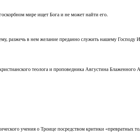
госкорбном мире ищет Бога и не может найти его.
ему, разжечь в нем желание преданно служить нашему Господу 
истианского теолога и проповедника Августина Блаженного Аврел
ческого учения о Троице посредством критики «превратных толк