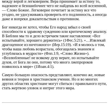
между верой и легковерием. Вера принимает за истину то,
надежнее и безошибочнее чего не найдешь во всей вселенной,
— Слово Божие. Легковерие почитает за истину все что
угодно, не удосуживаясь проверить его подлинность, а иногда
даже и вопреки доказательствам о противном.
Бог никогда не хотел, чтобы Его народ забыл о своей
способности к здравому суждению или критическому анализу.
В Библии мы то и дело встречаем такие наставления: «Все
испытывайте, хорошего держитесь» (1Фес.5:21). «…Извлекай
драгоценное из ничтожного» (Иер.15:19). «И я молюсь о том,
чтобы ваша любовь возрастала, обогащалась знанием и
углублялась в мудрости» (Флп.1:9, «Слово Жизни»).
«Возлюбленные! не всякому духу верьте, но испытывайте
духов, от Бога ли они, потому что много лжепророков
появилось в мире» (1Иоан.4:1).
Самую большую опасность представляют, конечно же, новые
веяния и теории в христианском учении. Но и во многих
других областях христиане могут сбиться с правильного пути,
стать жертвою уловок и интриг этого мира.