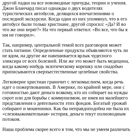
другой падки на все новомодные причуды, теории и учения.
Джон Бланчард писал однажды о двух водителях
туристических автобусов, делящихся впечатлениями о
последней экскурсии. Когда один из них упомянул, что в его
автобусе были только христиане, другой спросил: «Да? И во
что же они верят?» На что первый ответил: «Во все, что бы я
им не говорил».
Так, например, центральной темой всех разговоров может
стать питание. Определенные продукты объявляются чуть ли
не ядом, на другие же навешивается ярлык чудесного
эликсира от всех болезней. Или же это может быть медицина,
когда какому-нибудь экзотическому корешку или снадобью
приписываются сверхъестественные целебные свойства.
Легковерие христиан граничит с легкомыслием, когда речь
идет о пожертвованиях. В Америке, по крайней мере, они с
готовностью дают деньги всякому, кто их собирает на нужды
сирот или для борьбы с коммунизмом, не имея ни малейшего
представления о деятельности этих фондов. Богатый урожай
собирают и мошенники. Как бы неправдоподобна ни была их
«слезовыжимательная» история, деньги текут полноводным
потоком.
Наша проблема скорее всего в том, что мы не умеем различать