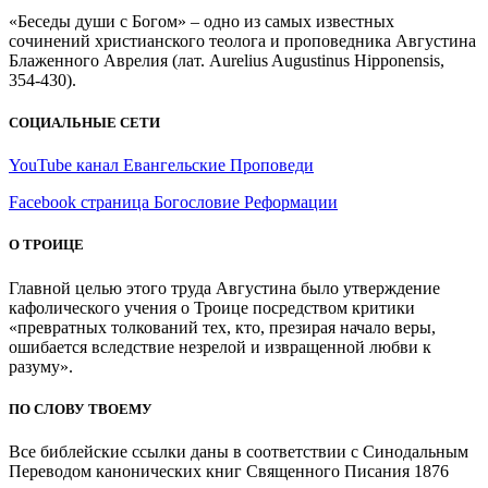
«Беседы души с Богом» – одно из самых известных
сочинений христианского теолога и проповедника Августина
Блаженного Аврелия (лат. Aurelius Augustinus Hipponensis,
354-430).
СОЦИАЛЬНЫЕ СЕТИ
YouTube канал Евангельские Проповеди
Facebook страница Богословие Реформации
О ТРОИЦЕ
Главной целью этого труда Августина было утверждение
кафолического учения о Троице посредством критики
«превратных толкований тех, кто, презирая начало веры,
ошибается вследствие незрелой и извращенной любви к
разуму».
ПО СЛОВУ ТВОЕМУ
Все библейские ссылки даны в соответствии с Синодальным
Переводом канонических книг Священного Писания 1876